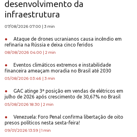
desenvolvimento da
infraestrutura
07/08/2026 07:00
|
3 min
●
Ataque de drones ucranianos causa incêndio em
refinaria na Rússia e deixa cinco feridos
08/08/2026 04:00
|
2 min
●
Eventos climáticos extremos e instabilidade
financeira ameaçam moradia no Brasil até 2030
05/08/2026 03:46
|
3 min
●
GAC atinge 3ª posição em vendas de elétricos em
julho de 2026 após crescimento de 30,67% no Brasil
05/08/2026 18:30
|
2 min
●
Venezuela: Foro Penal confirma libertação de oito
presos políticos nesta sexta-feira!
09/01/2026 13:59
|
1 min