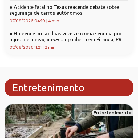
●
Acidente fatal no Texas reacende debate sobre
segurança de carros autônomos
07/08/2026 04:10
|
4 min
●
Homem é preso duas vezes em uma semana por
agredir e ameaçar ex-companheira em Pitanga, PR
07/08/2026 11:21
|
2 min
Entretenimento
Entretenimento