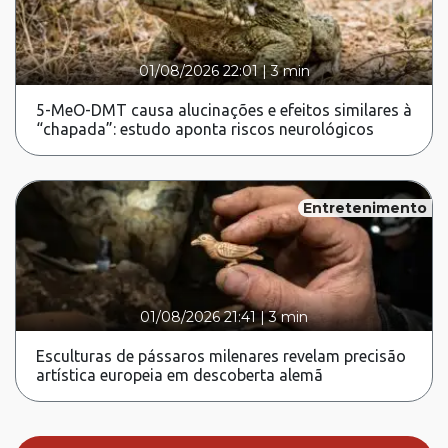
01/08/2026 22:01
|
3 min
5-MeO-DMT causa alucinações e efeitos similares à
“chapada”: estudo aponta riscos neurológicos
Entretenimento
01/08/2026 21:41
|
3 min
Esculturas de pássaros milenares revelam precisão
artística europeia em descoberta alemã