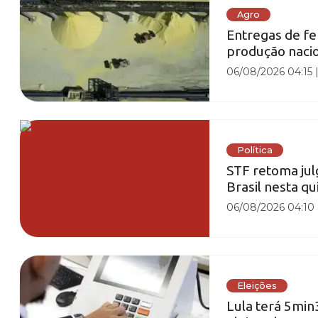
Agro
Entregas de fe
produção naci
06/08/2026 04:15
Política
STF retoma jul
Brasil nesta qu
06/08/2026 04:10
Eleições
Lula terá 5min