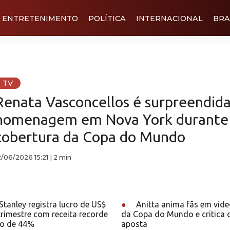
ENTRETENIMENTO
POLÍTICA
INTERNACIONAL
BRA
TV
Renata Vasconcellos é surpreendid
homenagem em Nova York durante
cobertura da Copa do Mundo
2/06/2026 15:21
|
2 min
tanley registra lucro de US$
●
Anitta anima fãs em víd
 trimestre com receita recorde
da Copa do Mundo e critica 
to de 44%
aposta