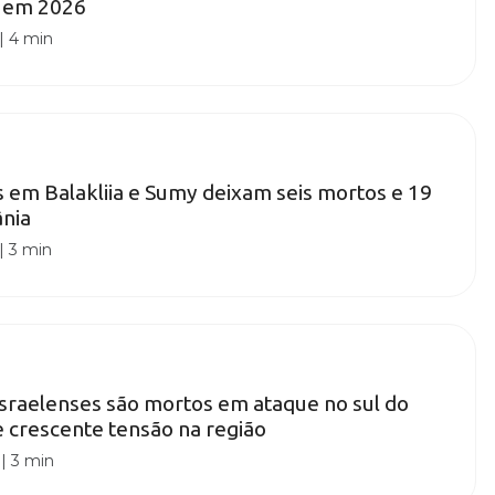
V em 2026
|
4 min
 em Balakliia e Sumy deixam seis mortos e 19
ânia
|
3 min
israelenses são mortos em ataque no sul do
 crescente tensão na região
|
3 min