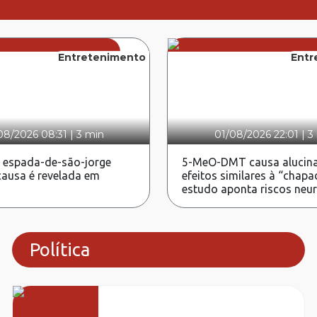
Entretenimento
Entr
08/2026 08:31
|
3 min
01/08/2026 22:01
|
3
 espada-de-são-jorge
5-MeO-DMT causa alucina
ausa é revelada em
efeitos similares à “chapa
estudo aponta riscos neu
Política