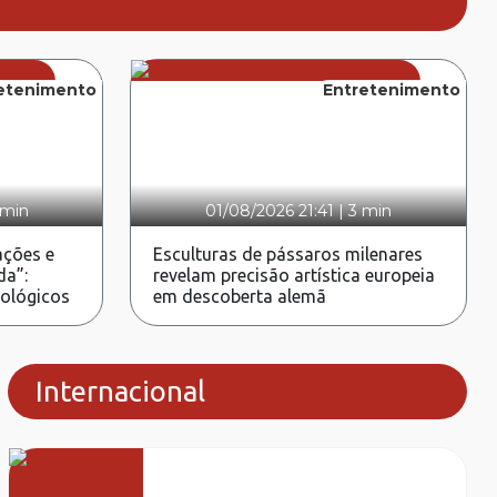
etenimento
Entretenimento
 min
01/08/2026 21:41
|
3 min
ções e
Esculturas de pássaros milenares
da”:
revelam precisão artística europeia
rológicos
em descoberta alemã
Internacional