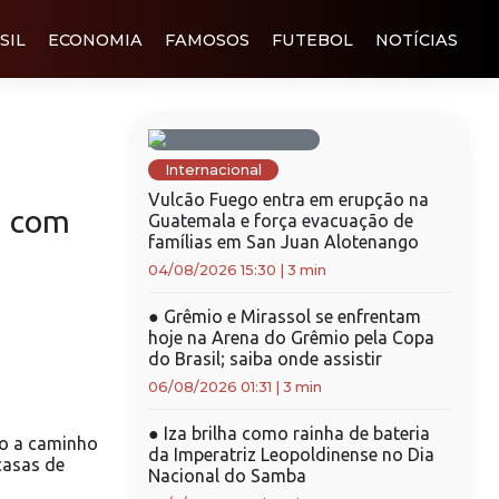
SIL
ECONOMIA
FAMOSOS
FUTEBOL
NOTÍCIAS
Internacional
Vulcão Fuego entra em erupção na
a com
Guatemala e força evacuação de
famílias em San Juan Alotenango
04/08/2026 15:30
|
3 min
●
Grêmio e Mirassol se enfrentam
hoje na Arena do Grêmio pela Copa
do Brasil; saiba onde assistir
06/08/2026 01:31
|
3 min
●
Iza brilha como rainha de bateria
eo a caminho
da Imperatriz Leopoldinense no Dia
casas de
Nacional do Samba