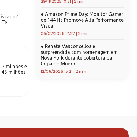
29/11/2025 10:51
|
2 min
●
Amazon Prime Day: Monitor Gamer
riscado?
de 144 Hz Promove Alta Performance
m Te
Visual
06/07/2026 17:27
|
2 min
●
Renata Vasconcellos é
surpreendida com homenagem em
Nova York durante cobertura da
Copa do Mundo
5,3 milhões e
a 45 milhões
12/06/2026 15:21
|
2 min