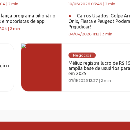
:04
|
2 min
10/06/2026 03:46
|
2 min
lança programa bilionário
●
Carros Usados: Golpe Ar
s e motoristas de app!
Onix, Fiesta e Peugeot Pode
Prejudicar!
7:04
|
2 min
04/04/2026 11:12
|
3 min
Negócios
Méliuz registra lucro de R$ 1
égico
amplia base de usuários par
em 2025
07/11/2025 12:27
|
2 min