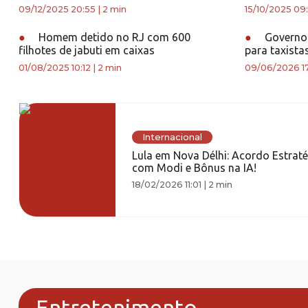
09/12/2025 20:55
|
2 min
15/10/2025 09
●
Homem detido no RJ com 600
●
Governo 
filhotes de jabuti em caixas
para taxista
01/08/2025 10:12
|
2 min
09/06/2026 1
Internacional
Lula em Nova Délhi: Acordo Estrat
com Modi e Bônus na IA!
18/02/2026 11:01
|
2 min
Entretenimento