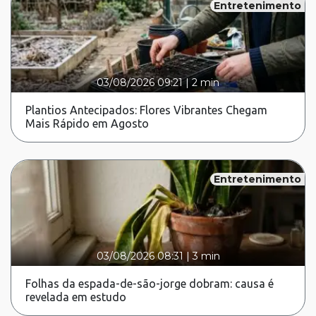
Entretenimento
03/08/2026 09:21
|
2 min
Plantios Antecipados: Flores Vibrantes Chegam
Mais Rápido em Agosto
Entretenimento
03/08/2026 08:31
|
3 min
Folhas da espada-de-são-jorge dobram: causa é
revelada em estudo