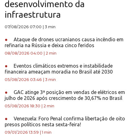
desenvolvimento da
infraestrutura
07/08/2026 07:00
|
3 min
●
Ataque de drones ucranianos causa incêndio em
refinaria na Rússia e deixa cinco feridos
08/08/2026 04:00
|
2 min
●
Eventos climáticos extremos e instabilidade
financeira ameaçam moradia no Brasil até 2030
05/08/2026 03:46
|
3 min
●
GAC atinge 3ª posição em vendas de elétricos em
julho de 2026 após crescimento de 30,67% no Brasil
05/08/2026 18:30
|
2 min
●
Venezuela: Foro Penal confirma libertação de oito
presos políticos nesta sexta-feira!
09/01/2026 13:59
|
1 min