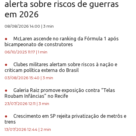
alerta sobre riscos de guerras
em 2026
08/08/2026 14:00
|
3 min
●
McLaren ascende no ranking da Fórmula 1 após
bicampeonato de construtores
06/10/2025 11:17
|
1 min
●
Clubes militares alertam sobre riscos à nação e
criticam política externa do Brasil
03/08/2026 15:40
|
3 min
●
Galeria Raiz promove exposição contra “Telas
Roubam Infâncias” no Recife
23/07/2026 12:11
|
3 min
●
Crescimento em SP rejeita privatização de metrôs e
trens
13/07/2026 12:44
|
2 min