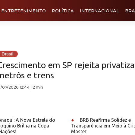
ENTRETENIMENTO
POLÍTICA
INTERNACIONAL
BRA
Brasil
Crescimento em SP rejeita privatiz
metrôs e trens
3/07/2026 12:44
|
2 min
ynaoui: A Nova Estrela do
●
BRB Reafirma Solidez e
roquino Brilha na Copa
Transparência em Meio à Cri
Nações!
Master