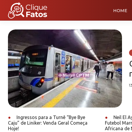
HOME
1
●
Ingressos para a Turnê “Bye Bye
●
Neil El A
Caju” de Liniker: Venda Geral Começa
Futebol Mar
Hoje!
Africana de 