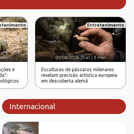
etenimento
Entretenimento
 min
01/08/2026 21:41
|
3 min
ções e
Esculturas de pássaros milenares
da”:
revelam precisão artística europeia
rológicos
em descoberta alemã
Internacional