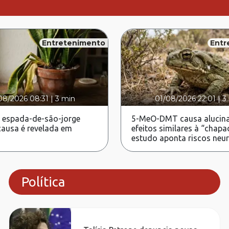
Entretenimento
Entr
08/2026 08:31
|
3 min
01/08/2026 22:01
|
3
 espada-de-são-jorge
5-MeO-DMT causa alucina
ausa é revelada em
efeitos similares à “chapa
estudo aponta riscos neu
Política