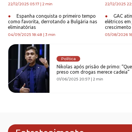
22/12/2025 05:17
|
2 min
22/12/2025 22
●
Espanha conquista o primeiro tempo
●
GAC atin
como favorita, derrotando a Bulgária nas
elétricos em
eliminatórias
crescimento 
04/09/2025 18:48
|
3 min
05/08/2026 1
Política
Nikolas após prisão de primo: “Qu
preso com drogas merece cadeia”
01/06/2025 20:57
|
2 min