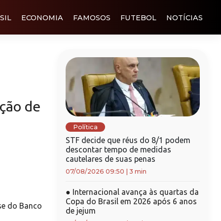
SIL
ECONOMIA
FAMOSOS
FUTEBOL
NOTÍCIAS
ação de
Política
STF decide que réus do 8/1 podem
descontar tempo de medidas
cautelares de suas penas
07/08/2026 09:50
|
3 min
●
Internacional avança às quartas da
Copa do Brasil em 2026 após 6 anos
se do Banco
de jejum