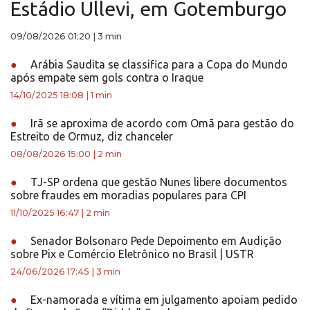
Estádio Ullevi, em Gotemburgo
09/08/2026 01:20
|
3 min
●
Arábia Saudita se classifica para a Copa do Mundo
após empate sem gols contra o Iraque
14/10/2025 18:08
|
1 min
●
Irã se aproxima de acordo com Omã para gestão do
Estreito de Ormuz, diz chanceler
08/08/2026 15:00
|
2 min
●
TJ-SP ordena que gestão Nunes libere documentos
sobre fraudes em moradias populares para CPI
11/10/2025 16:47
|
2 min
●
Senador Bolsonaro Pede Depoimento em Audição
sobre Pix e Comércio Eletrônico no Brasil | USTR
24/06/2026 17:45
|
3 min
●
Ex-namorada e vítima em julgamento apoiam pedido