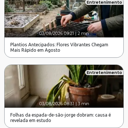
Entretenimento
03/08/2026 09:21
|
2 min
Plantios Antecipados: Flores Vibrantes Chegam
Mais Rápido em Agosto
Entretenimento
03/08/2026 08:31
|
3 min
Folhas da espada-de-são-jorge dobram: causa é
revelada em estudo