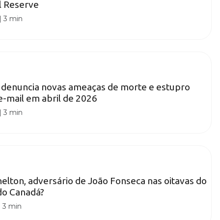
l Reserve
|
3 min
e denuncia novas ameaças de morte e estupro
e-mail em abril de 2026
|
3 min
lton, adversário de João Fonseca nas oitavas do
do Canadá?
|
3 min