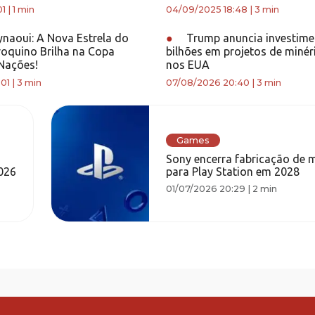
01
|
1 min
04/09/2025 18:48
|
3 min
ynaoui: A Nova Estrela do
●
Trump anuncia investime
roquino Brilha na Copa
bilhões em projetos de minéri
Nações!
nos EUA
:01
|
3 min
07/08/2026 20:40
|
3 min
Games
Sony encerra fabricação de m
026
para Play Station em 2028
01/07/2026 20:29
|
2 min