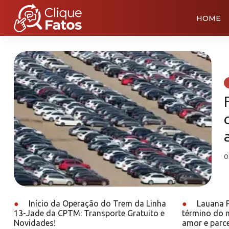
HOME
0
●
Início da Operação do Trem da Linha
●
Lauana P
13-Jade da CPTM: Transporte Gratuito e
término do 
Novidades!
amor e parce