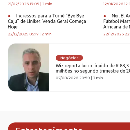
21/02/2026 17:05
|
2 min
12/01/2026 12:
●
Ingressos para a Turnê “Bye Bye
●
Neil El A
Caju” de Liniker: Venda Geral Começa
Futebol Mar
Hoje!
Africana de 
22/12/2025 05:17
|
2 min
22/12/2025 22
Negócios
Wiz reporta lucro líquido de R 83,3
milhões no segundo trimestre de 2
07/08/2026 20:50
|
3 min