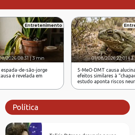
Entretenimento
Entr
08/2026 08:31
|
3 min
01/08/2026 22:01
|
3
 espada-de-são-jorge
5-MeO-DMT causa alucina
ausa é revelada em
efeitos similares à “chapa
estudo aponta riscos neu
Política