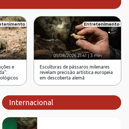
etenimento
Entretenimento
 min
01/08/2026 21:41
|
3 min
ções e
Esculturas de pássaros milenares
da”:
revelam precisão artística europeia
rológicos
em descoberta alemã
Internacional