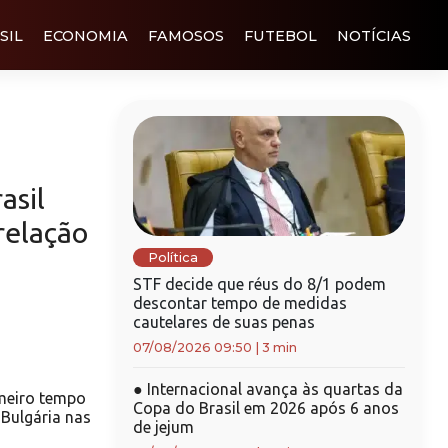
SIL
ECONOMIA
FAMOSOS
FUTEBOL
NOTÍCIAS
asil
relação
Política
STF decide que réus do 8/1 podem
descontar tempo de medidas
cautelares de suas penas
07/08/2026 09:50
|
3 min
●
Internacional avança às quartas da
meiro tempo
Copa do Brasil em 2026 após 6 anos
 Bulgária nas
de jejum