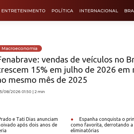
ENTRETENIMENTO
POLÍTICA
INTERNACIONAL
BRA
Macroeconomia
Fenabrave: vendas de veículos no Br
crescem 15% em julho de 2026 em 
ao mesmo mês de 2025
5/08/2026 01:50
|
2 min
rado e Tati Dias anunciam
●
Espanha conquista o pri
noivado após dois anos de
como favorita, derrotando a
ria
eliminatórias