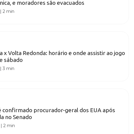
nica, e moradores são evacuados
|
2 min
a x Volta Redonda: horário e onde assistir ao jogo
te sábado
|
3 min
é confirmado procurador-geral dos EUA após
da no Senado
|
2 min