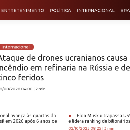
ENTRETENIMENTO
POLÍTICA
INTERNACIONAL
BRA
Internacional
Ataque de drones ucranianos causa
incêndio em refinaria na Rússia e de
cinco feridos
8/08/2026 04:00
|
2 min
ional avança às quartas da
●
Elon Musk ultrapassa US$
sil em 2026 após 6 anos de
e lidera ranking de bilionário
02/10/2025 08:25
|
3 min