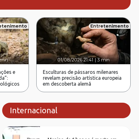
etenimento
Entretenimento
 min
01/08/2026 21:41
|
3 min
ções e
Esculturas de pássaros milenares
da”:
revelam precisão artística europeia
rológicos
em descoberta alemã
Internacional