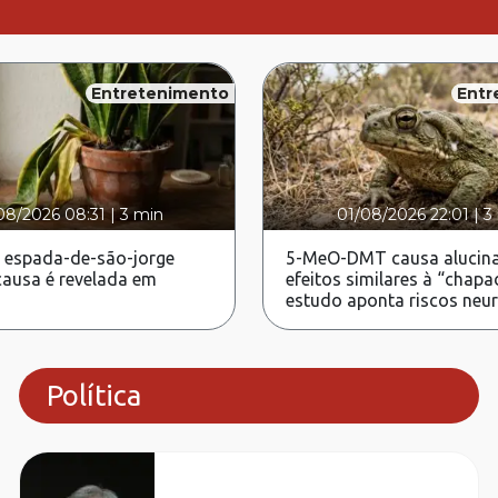
Entretenimento
Entr
08/2026 08:31
|
3 min
01/08/2026 22:01
|
3
 espada-de-são-jorge
5-MeO-DMT causa alucina
ausa é revelada em
efeitos similares à “chapa
estudo aponta riscos neu
Política