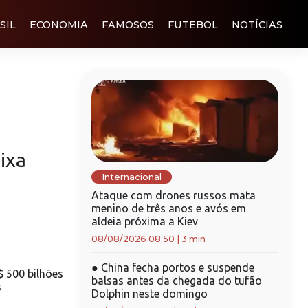
SIL
ECONOMIA
FAMOSOS
FUTEBOL
NOTÍCIAS
ixa
Internacional
Ataque com drones russos mata
menino de três anos e avós em
aldeia próxima a Kiev
08/08/2026 08:50
|
3 min
●
China fecha portos e suspende
 500 bilhões
balsas antes da chegada do tufão
s
Dolphin neste domingo