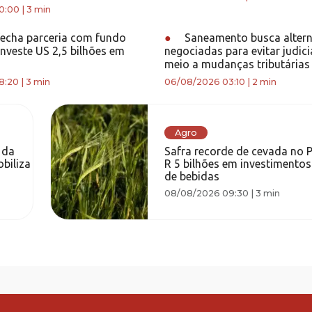
0:00
|
3 min
echa parceria com fundo
●
Saneamento busca altern
investe US 2,5 bilhões em
negociadas para evitar judic
meio a mudanças tributárias
8:20
|
3 min
06/08/2026 03:10
|
2 min
Agro
 da
Safra recorde de cevada no 
biliza
R 5 bilhões em investimentos
de bebidas
08/08/2026 09:30
|
3 min