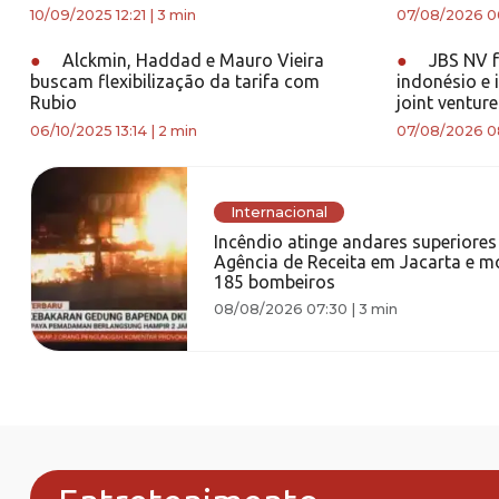
10/09/2025 12:21
|
3 min
07/08/2026 0
●
Alckmin, Haddad e Mauro Vieira
●
JBS NV f
buscam flexibilização da tarifa com
indonésio e 
Rubio
joint venture
06/10/2025 13:14
|
2 min
07/08/2026 0
Internacional
Incêndio atinge andares superiores
Agência de Receita em Jacarta e mo
185 bombeiros
08/08/2026 07:30
|
3 min