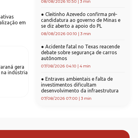
08/08/2026 10:50
|
3 min
●
Cleitinho Azevedo confirma pré-
ativas
candidatura ao governo de Minas e
ialização em
se diz aberto a apoio do PL
08/08/2026 00:10
|
3 min
●
Acidente fatal no Texas reacende
debate sobre segurança de carros
autônomos
07/08/2026 04:10
|
4 min
Paraná gera
 na indústria
●
Entraves ambientais e falta de
investimentos dificultam
desenvolvimento da infraestrutura
07/08/2026 07:00
|
3 min