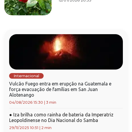
12/07/2026 20:55
Internacional
Vulcão Fuego entra em erupção na Guatemala e
força evacuação de famílias em San Juan
Alotenango
04/08/2026 15:30
|
3 min
●
Iza brilha como rainha de bateria da Imperatriz
Leopoldinense no Dia Nacional do Samba
29/11/2025 10:51
|
2 min