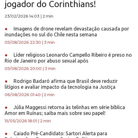
jogador do Corinthians!
23/02/2026 14:03
|
2 min
●
Imagens de drone revelam devastação causada por
inundações no sul do Chile nesta semana
05/08/2026 22:30
|
3 min
●
Líder religioso Leonardo Campello Ribeiro é preso no
Rio de Janeiro por abuso sexual após
05/08/2026 20:00
|
3 min
●
Rodrigo Badaró afirma que Brasil deve reduzir
litígios e avaliar impacto da tecnologia na Justiça
06/08/2026 01:40
|
2 min
●
Júlia Maggessi retorna às telinhas em série bíblica
Amor em Ruínas; saiba mais sobre seu papel!
15/05/2026 18:01
|
2 min
●
Caiado Pré-Candidato: Sartori Alerta para