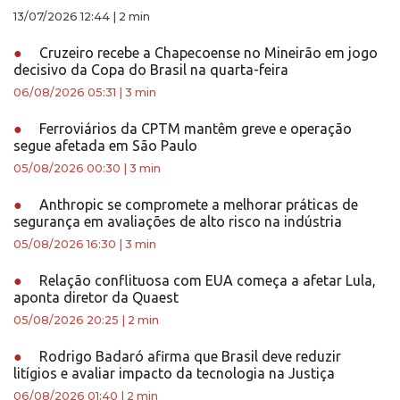
13/07/2026 12:44
|
2 min
●
Cruzeiro recebe a Chapecoense no Mineirão em jogo
decisivo da Copa do Brasil na quarta-feira
06/08/2026 05:31
|
3 min
●
Ferroviários da CPTM mantêm greve e operação
segue afetada em São Paulo
05/08/2026 00:30
|
3 min
●
Anthropic se compromete a melhorar práticas de
segurança em avaliações de alto risco na indústria
05/08/2026 16:30
|
3 min
●
Relação conflituosa com EUA começa a afetar Lula,
aponta diretor da Quaest
05/08/2026 20:25
|
2 min
●
Rodrigo Badaró afirma que Brasil deve reduzir
litígios e avaliar impacto da tecnologia na Justiça
06/08/2026 01:40
|
2 min