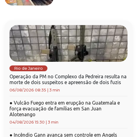
Rio de Janeiro
Operação da PM no Complexo da Pedreira resulta na
morte de dois suspeitos e apreensão de dois fuzis
06/08/2026 08:35
|
3 min
●
Vulcão Fuego entra em erupção na Guatemala e
força evacuação de famílias em San Juan
Alotenango
04/08/2026 15:30
|
3 min
●
Incêndio Gann avança sem controle em Angels