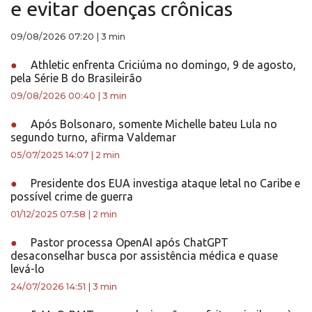
e evitar doenças crônicas
09/08/2026 07:20
|
3 min
●
Athletic enfrenta Criciúma no domingo, 9 de agosto,
pela Série B do Brasileirão
09/08/2026 00:40
|
3 min
●
Após Bolsonaro, somente Michelle bateu Lula no
segundo turno, afirma Valdemar
05/07/2025 14:07
|
2 min
●
Presidente dos EUA investiga ataque letal no Caribe e
possível crime de guerra
01/12/2025 07:58
|
2 min
●
Pastor processa OpenAI após ChatGPT
desaconselhar busca por assistência médica e quase
levá-lo
24/07/2026 14:51
|
3 min