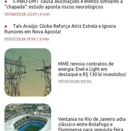
●
5-MeO-DMT causa alucinações e efeitos similares à
“chapada”: estudo aponta riscos neurológicos
01/08/2026 22:01
|
3 min
●
Taís Araújo: Globo Reforça Atriz Estrela e Ignora
Rumores em Nova Aposta!
10/02/2026 13:50
|
2 min
MME renova contratos de
energia: Enel e Light em
destaque e R$ 130 bi investidos!
13/05/2026 09:34
Ventania no Rio de Janeiro adia
clássico entre Botafogo e
Fluminense para segunda-feira