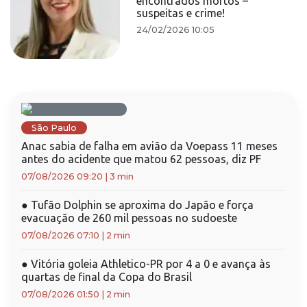
encontrados mortos –
suspeitas e crime!
24/02/2026 10:05
São Paulo
Anac sabia de falha em avião da Voepass 11 meses
antes do acidente que matou 62 pessoas, diz PF
07/08/2026 09:20
|
3 min
●
Tufão Dolphin se aproxima do Japão e força
evacuação de 260 mil pessoas no sudoeste
07/08/2026 07:10
|
2 min
●
Vitória goleia Athletico-PR por 4 a 0 e avança às
quartas de final da Copa do Brasil
07/08/2026 01:50
|
2 min