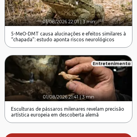
01/08/2026 22:01
|
3 min
5-MeO-DMT causa alucinações e efeitos similares à
“chapada”: estudo aponta riscos neurológicos
Entretenimento
01/08/2026 21:41
|
3 min
Esculturas de pássaros milenares revelam precisão
artística europeia em descoberta alemã