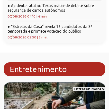
●
Acidente fatal no Texas reacende debate sobre
segurança de carros autônomos
07/08/2026 04:10
|
4 min
●
“Estrelas da Casa” revela 16 candidatos da 3ª
temporada e promete votação do público
07/08/2026 02:50
|
2 min
Entretenimento
Entretenimento