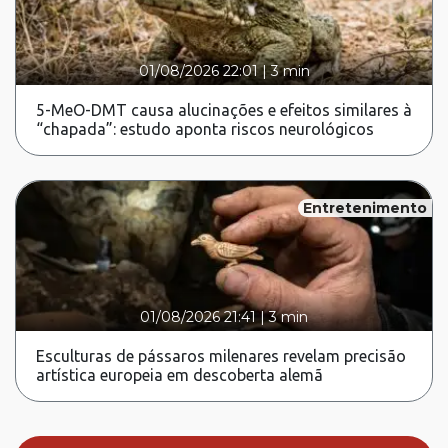
01/08/2026 22:01
|
3 min
5-MeO-DMT causa alucinações e efeitos similares à
“chapada”: estudo aponta riscos neurológicos
Entretenimento
01/08/2026 21:41
|
3 min
Esculturas de pássaros milenares revelam precisão
artística europeia em descoberta alemã