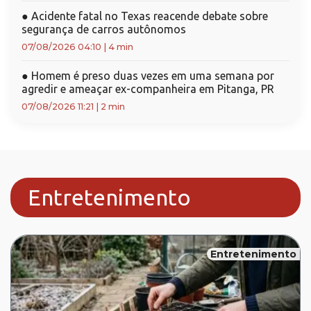
●
Acidente fatal no Texas reacende debate sobre
segurança de carros autônomos
07/08/2026 04:10
|
4 min
●
Homem é preso duas vezes em uma semana por
agredir e ameaçar ex-companheira em Pitanga, PR
07/08/2026 11:21
|
2 min
Entretenimento
Entretenimento