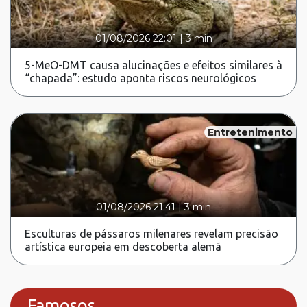
01/08/2026 22:01
|
3 min
5-MeO-DMT causa alucinações e efeitos similares à
“chapada”: estudo aponta riscos neurológicos
Entretenimento
01/08/2026 21:41
|
3 min
Esculturas de pássaros milenares revelam precisão
artística europeia em descoberta alemã
Famosos