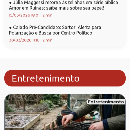
●
Júlia Maggessi retorna às telinhas em série bíblica
Amor em Ruínas; saiba mais sobre seu papel!
15/05/2026 18:01
|
2 min
●
Caiado Pré-Candidato: Sartori Alerta para
Polarização e Busca por Centro Político
30/03/2026 11:16
|
2 min
Entretenimento
Entretenimento