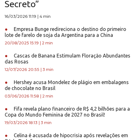
Secreto”
16/03/2026 11:19
|
4 min
●
Empresa Bunge redireciona o destino do primeiro
lote de farelo de soja da Argentina para a China
20/08/2025 15:19
|
2 min
●
Cascas de Banana Estimulam Floraçāo Abundantes
das Rosas
12/07/2026 20:55
|
3 min
●
Hershey acusa Mondelez de plágio em embalagens
de chocolate no Brasil
03/06/2026 11:58
|
2 min
●
Fifa revela plano financeiro de R$ 4,2 bilhões para a
Copa do Mundo Feminina de 2027 no Brasil!
19/03/2026 18:13
|
3 min
●
Celina é acusada de hipocrisia após revelações em