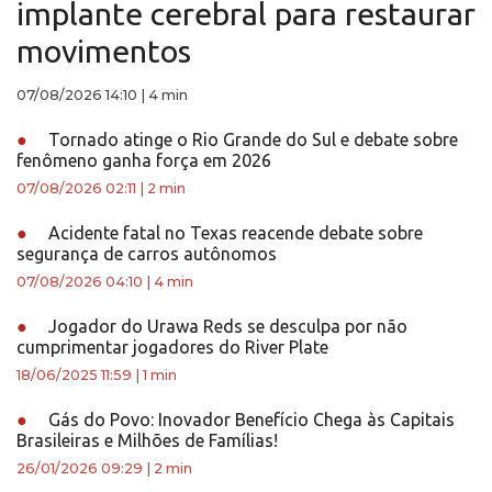
implante cerebral para restaurar
movimentos
07/08/2026 14:10
|
4 min
●
Tornado atinge o Rio Grande do Sul e debate sobre
fenômeno ganha força em 2026
07/08/2026 02:11
|
2 min
●
Acidente fatal no Texas reacende debate sobre
segurança de carros autônomos
07/08/2026 04:10
|
4 min
●
Jogador do Urawa Reds se desculpa por não
cumprimentar jogadores do River Plate
18/06/2025 11:59
|
1 min
●
Gás do Povo: Inovador Benefício Chega às Capitais
Brasileiras e Milhões de Famílias!
26/01/2026 09:29
|
2 min