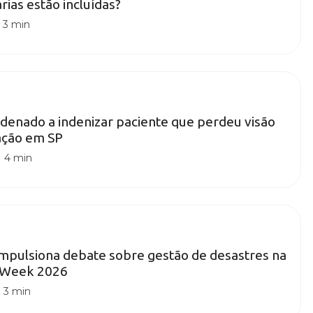
árias estão incluídas?
|
3 min
ndenado a indenizar paciente que perdeu visão
ação em SP
|
4 min
impulsiona debate sobre gestão de desastres na
n Week 2026
|
3 min