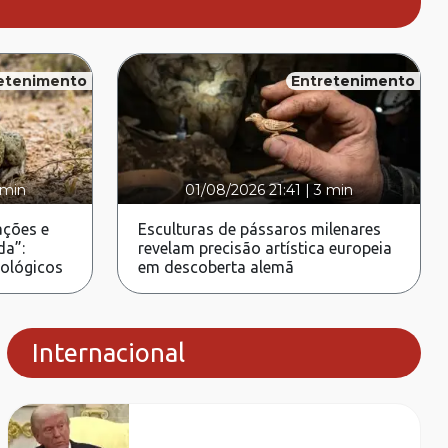
etenimento
Entretenimento
 min
01/08/2026 21:41
|
3 min
ções e
Esculturas de pássaros milenares
da”:
revelam precisão artística europeia
rológicos
em descoberta alemã
Internacional