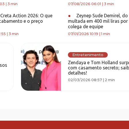
:03
|
3 min
07/08/2026 06:01
|
3 min
Creta Action 2026: O que
●
Zeynep Sude Demirel, do 
abamento e o preço
multada em 400 mil liras por
colega de equipe
:55
|
3 min
07/01/2026 10:19
|
1 min
Entretenimento
Zendaya e Tom Holland sur
ssos
com casamento secreto; sai
detalhes!
02/03/2026 08:57
|
2 min