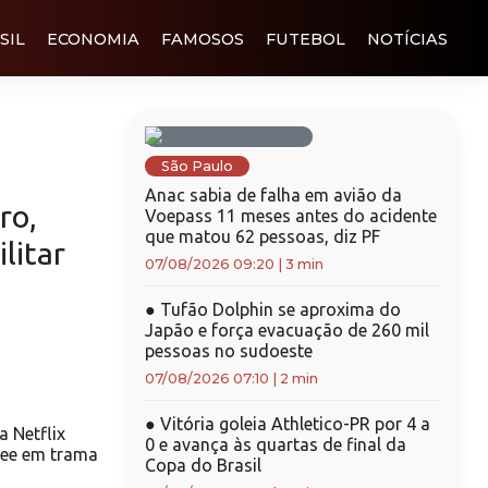
SIL
ECONOMIA
FAMOSOS
FUTEBOL
NOTÍCIAS
São Paulo
Anac sabia de falha em avião da
ro,
Voepass 11 meses antes do acidente
que matou 62 pessoas, diz PF
litar
07/08/2026 09:20
|
3 min
●
Tufão Dolphin se aproxima do
Japão e força evacuação de 260 mil
pessoas no sudoeste
07/08/2026 07:10
|
2 min
●
Vitória goleia Athletico-PR por 4 a
a Netflix
0 e avança às quartas de final da
Lee em trama
Copa do Brasil