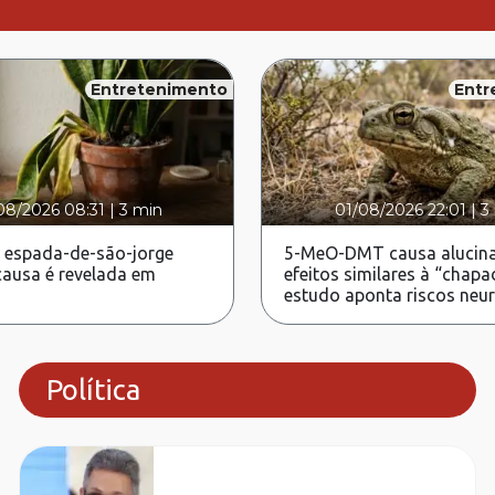
Entretenimento
Entr
08/2026 08:31
|
3 min
01/08/2026 22:01
|
3
 espada-de-são-jorge
5-MeO-DMT causa alucina
ausa é revelada em
efeitos similares à “chapa
estudo aponta riscos neu
Política