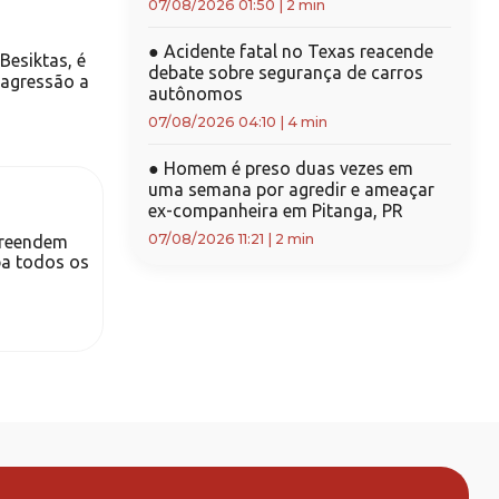
07/08/2026 01:50
|
2 min
●
Acidente fatal no Texas reacende
Besiktas, é
debate sobre segurança de carros
 agressão a
autônomos
07/08/2026 04:10
|
4 min
●
Homem é preso duas vezes em
uma semana por agredir e ameaçar
ex-companheira em Pitanga, PR
07/08/2026 11:21
|
2 min
preendem
ba todos os