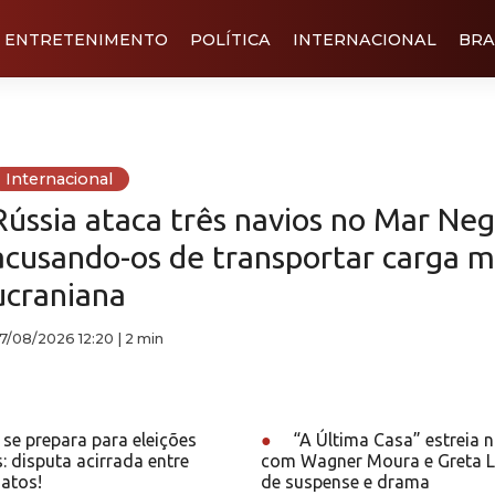
ENTRETENIMENTO
POLÍTICA
INTERNACIONAL
BRA
Internacional
Rússia ataca três navios no Mar Neg
acusando-os de transportar carga mi
ucraniana
7/08/2026 12:20
|
2 min
se prepara para eleições
●
“A Última Casa” estreia n
: disputa acirrada entre
com Wagner Moura e Greta 
atos!
de suspense e drama