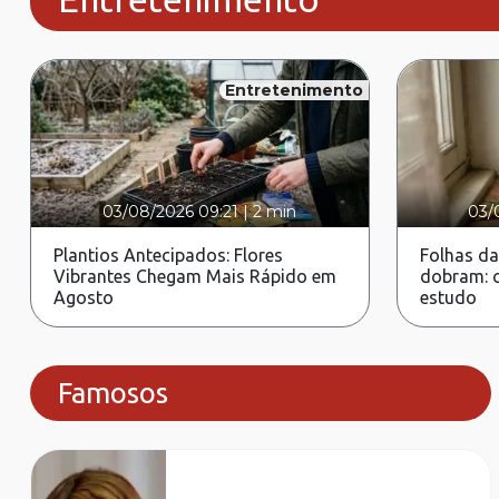
Entretenimento
03/08/2026 09:21
|
2 min
03/
Plantios Antecipados: Flores
Folhas da
Vibrantes Chegam Mais Rápido em
dobram: c
Agosto
estudo
Famosos