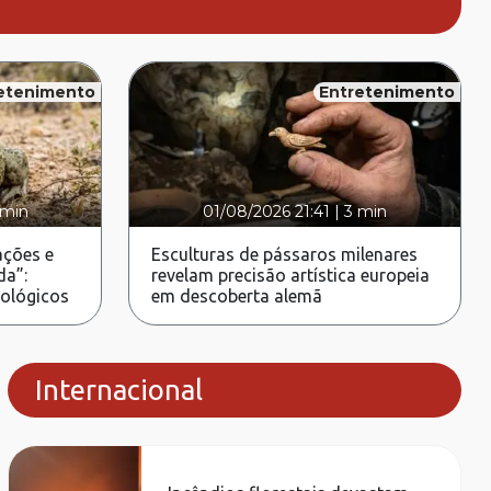
etenimento
Entretenimento
 min
01/08/2026 21:41
|
3 min
ções e
Esculturas de pássaros milenares
da”:
revelam precisão artística europeia
rológicos
em descoberta alemã
Internacional