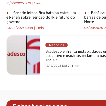
10/09/2025 12:21
|
3 min
●
Senado intensifica batalha entre Lira
●
Bebê cau
e Renan sobre isenção do IR e futuro do
barras de o
governo
Norte
23/09/2025 05:19
|
2 min
06/08/2025 0
Negócios
Bradesco enfrenta instabilidades 
aplicativo e usuários reclamam nas
sociais
12/12/2025 10:57
|
1 min