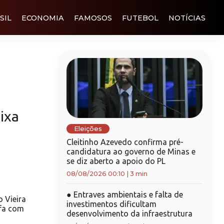
SIL
ECONOMIA
FAMOSOS
FUTEBOL
NOTÍCIAS
ixa
Eleições
Cleitinho Azevedo confirma pré-
candidatura ao governo de Minas e
se diz aberto a apoio do PL
08/08/2026 00:10
|
3 min
●
Entraves ambientais e falta de
 Vieira
investimentos dificultam
ifa com
desenvolvimento da infraestrutura