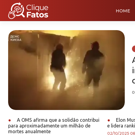
HOME
0
●
A OMS afirma que a solidão contribui
●
Elon Mus
para aproximadamente um milhão de
e lidera rank
mortes anualmente
02/10/2025 08