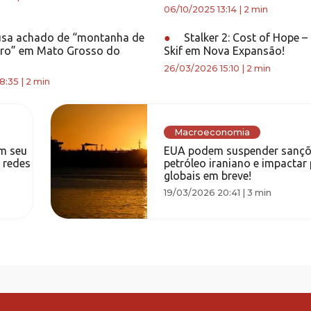
06/10/2025 13:14
|
2 min
sa achado de “montanha de
●
Stalker 2: Cost of Hope –
uro” em Mato Grosso do
Skif em Nova Expansão!
26/03/2026 15:10
|
2 min
8:35
|
2 min
Macroeconomia
em seu
EUA podem suspender sançõ
 redes
petróleo iraniano e impactar
globais em breve!
19/03/2026 20:41
|
3 min