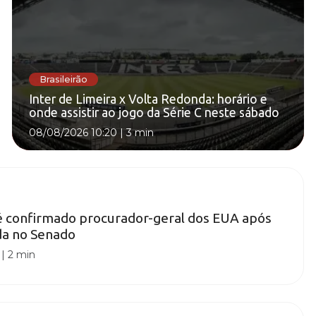
Brasileirão
Inter de Limeira x Volta Redonda: horário e
onde assistir ao jogo da Série C neste sábado
08/08/2026 10:20
|
3 min
é confirmado procurador-geral dos EUA após
da no Senado
|
2 min