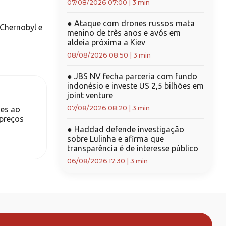
07/08/2026 07:00
|
3 min
●
Ataque com drones russos mata
 Chernobyl e
menino de três anos e avós em
aldeia próxima a Kiev
08/08/2026 08:50
|
3 min
●
JBS NV fecha parceria com fundo
indonésio e investe US 2,5 bilhões em
joint venture
07/08/2026 08:20
|
3 min
es ao
 preços
●
Haddad defende investigação
sobre Lulinha e afirma que
transparência é de interesse público
06/08/2026 17:30
|
3 min