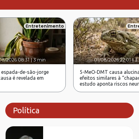
Entretenimento
Entr
08/2026 08:31
|
3 min
01/08/2026 22:01
|
3
 espada-de-são-jorge
5-MeO-DMT causa alucina
ausa é revelada em
efeitos similares à “chapa
estudo aponta riscos neu
Política