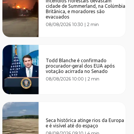
Incêndios florestais devastam
cidade de Summerland, na Colúmbia
Britânica, e moradores são
evacuados
08/08/2026 10:30
|
2 min
Todd Blanche é confirmado
procurador-geral dos EUA após
votação acirrada no Senado
08/08/2026 10:00
|
2 min
Seca histórica atinge rios da Europa
e é visível até do espaço
08/08/2026 09:10
|
4 min