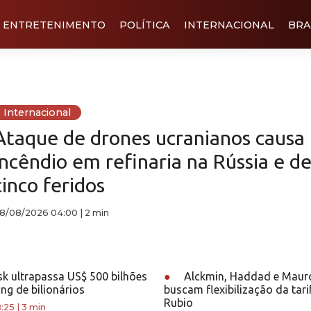
ENTRETENIMENTO
POLÍTICA
INTERNACIONAL
BRA
Internacional
Ataque de drones ucranianos causa
incêndio em refinaria na Rússia e de
cinco feridos
8/08/2026 04:00
|
2 min
k ultrapassa US$ 500 bilhões
●
Alckmin, Haddad e Mauro
ing de bilionários
buscam flexibilização da tar
Rubio
:25
|
3 min