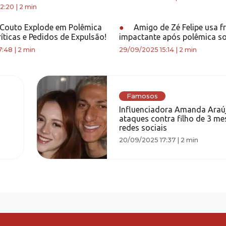
2:20
|
2 min
Couto Explode em Polêmica
●
Amigo de Zé Felipe usa f
íticas e Pedidos de Expulsão!
impactante após polêmica so
7:48
|
2 min
29/09/2025 15:14
|
2 min
Famosos
Influenciadora Amanda Araú
ataques contra filho de 3 me
redes sociais
20/09/2025 17:37
|
2 min