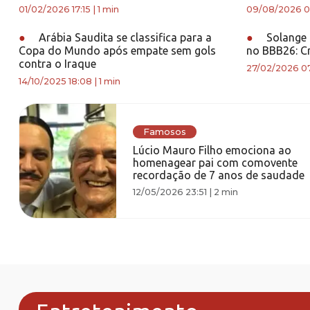
01/02/2026 17:15
|
1 min
09/08/2026 0
●
Arábia Saudita se classifica para a
●
Solange 
Copa do Mundo após empate sem gols
no BBB26: Cr
contra o Iraque
27/02/2026 0
14/10/2025 18:08
|
1 min
Famosos
Lúcio Mauro Filho emociona ao
homenagear pai com comovente
recordação de 7 anos de saudade
12/05/2026 23:51
|
2 min