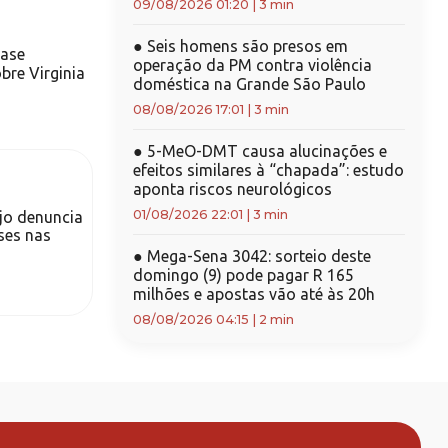
09/08/2026 01:20
|
3 min
●
Seis homens são presos em
rase
operação da PM contra violência
bre Virginia
doméstica na Grande São Paulo
08/08/2026 17:01
|
3 min
●
5-MeO-DMT causa alucinações e
efeitos similares à “chapada”: estudo
aponta riscos neurológicos
01/08/2026 22:01
|
3 min
jo denuncia
ses nas
●
Mega-Sena 3042: sorteio deste
domingo (9) pode pagar R 165
milhões e apostas vão até às 20h
08/08/2026 04:15
|
2 min