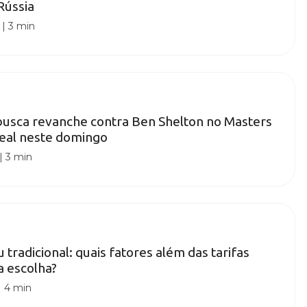
 Rússia
|
3 min
busca revanche contra Ben Shelton no Masters
eal neste domingo
|
3 min
u tradicional: quais fatores além das tarifas
a escolha?
|
4 min