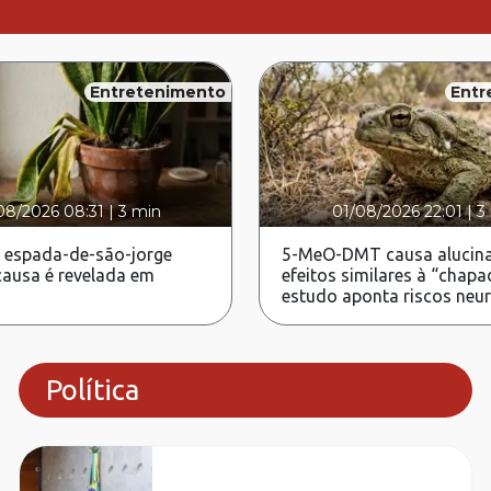
Entretenimento
Entr
08/2026 08:31
|
3 min
01/08/2026 22:01
|
3
 espada-de-são-jorge
5-MeO-DMT causa alucina
ausa é revelada em
efeitos similares à “chapa
estudo aponta riscos neu
Política