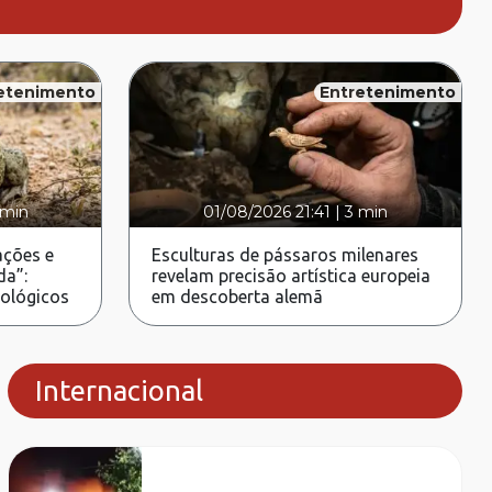
etenimento
Entretenimento
 min
01/08/2026 21:41
|
3 min
ções e
Esculturas de pássaros milenares
da”:
revelam precisão artística europeia
rológicos
em descoberta alemã
Internacional