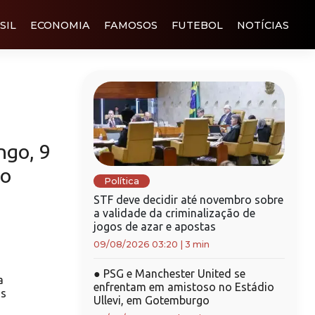
SIL
ECONOMIA
FAMOSOS
FUTEBOL
NOTÍCIAS
ngo, 9
ão
Política
STF deve decidir até novembro sobre
a validade da criminalização de
jogos de azar e apostas
09/08/2026 03:20
|
3 min
●
PSG e Manchester United se
a
enfrentam em amistoso no Estádio
ns
Ullevi, em Gotemburgo