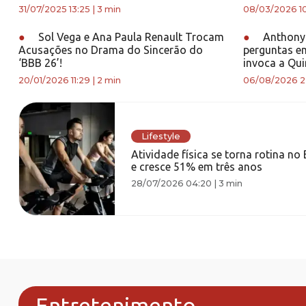
31/07/2025 13:25
|
3 min
08/03/2026 1
●
Sol Vega e Ana Paula Renault Trocam
●
Anthony 
Acusações no Drama do Sincerão do
perguntas e
‘BBB 26’!
invoca a Qu
20/01/2026 11:29
|
2 min
06/08/2026 2
Lifestyle
Atividade física se torna rotina no 
e cresce 51% em três anos
28/07/2026 04:20
|
3 min
Entretenimento