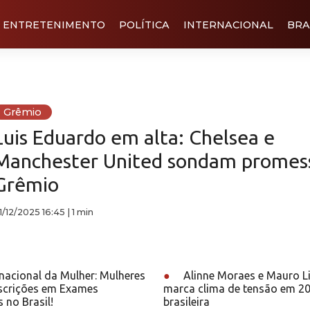
ENTRETENIMENTO
POLÍTICA
INTERNACIONAL
BRA
Grêmio
Luis Eduardo em alta: Chelsea e
Manchester United sondam promes
Grêmio
1/12/2025 16:45
|
1 min
nacional da Mulher: Mulheres
●
Alinne Moraes e Mauro L
crições em Exames
marca clima de tensão em 2
 no Brasil!
brasileira