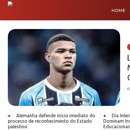
HOME
0
●
Alemanha defende início imediato do
●
Dia Inter
processo de reconhecimento do Estado
Dominam Ins
palestino
Educacionais