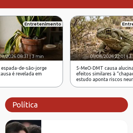
Entretenimento
Entr
08/2026 08:31
|
3 min
01/08/2026 22:01
|
3
 espada-de-são-jorge
5-MeO-DMT causa alucina
ausa é revelada em
efeitos similares à “chapa
estudo aponta riscos neu
Política