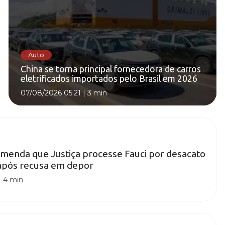
Auto
China se torna principal fornecedora de carros
eletrificados importados pelo Brasil em 2026
07/08/2026 05:21
|
3 min
menda que Justiça processe Fauci por desacato
após recusa em depor
|
4 min