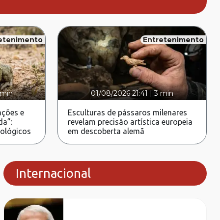
etenimento
Entretenimento
 min
01/08/2026 21:41
|
3 min
ções e
Esculturas de pássaros milenares
da”:
revelam precisão artística europeia
rológicos
em descoberta alemã
Internacional