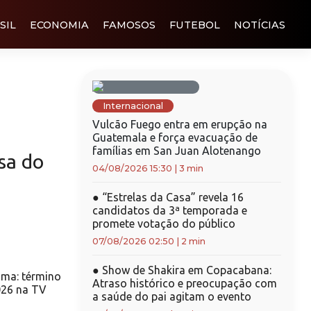
SIL
ECONOMIA
FAMOSOS
FUTEBOL
NOTÍCIAS
Internacional
Vulcão Fuego entra em erupção na
Guatemala e força evacuação de
famílias em San Juan Alotenango
sa do
04/08/2026 15:30
|
3 min
●
“Estrelas da Casa” revela 16
candidatos da 3ª temporada e
promete votação do público
07/08/2026 02:50
|
2 min
●
Show de Shakira em Copacabana:
ima: término
Atraso histórico e preocupação com
026 na TV
a saúde do pai agitam o evento