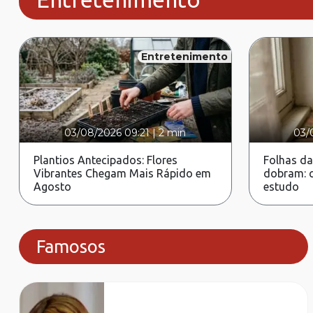
Entretenimento
03/08/2026 09:21
|
2 min
03/
Plantios Antecipados: Flores
Folhas da
Vibrantes Chegam Mais Rápido em
dobram: c
Agosto
estudo
Famosos