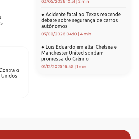
03/05/2026 10:51
|
2 min
●
Acidente fatal no Texas reacende
a
debate sobre segurança de carros
ns
autônomos
07/08/2026 04:10
|
4 min
●
Luis Eduardo em alta: Chelsea e
Manchester United sondam
promessa do Grêmio
01/12/2025 16:45
|
1 min
 Contra o
 Unidos!