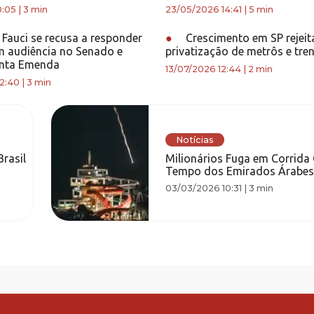
0:05
|
3 min
23/05/2026 14:41
|
5 min
Fauci se recusa a responder
●
Crescimento em SP rejeit
m audiência no Senado e
privatização de metrôs e tre
inta Emenda
13/07/2026 12:44
|
2 min
2:40
|
3 min
Notícias
Brasil
Milionários Fuga em Corrida
Tempo dos Emirados Árabes
03/03/2026 10:31
|
3 min