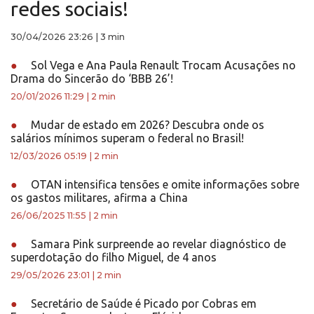
redes sociais!
30/04/2026 23:26
|
3 min
●
Sol Vega e Ana Paula Renault Trocam Acusações no
Drama do Sincerão do ‘BBB 26’!
20/01/2026 11:29
|
2 min
●
Mudar de estado em 2026? Descubra onde os
salários mínimos superam o federal no Brasil!
12/03/2026 05:19
|
2 min
●
OTAN intensifica tensões e omite informações sobre
os gastos militares, afirma a China
26/06/2025 11:55
|
2 min
●
Samara Pink surpreende ao revelar diagnóstico de
superdotação do filho Miguel, de 4 anos
29/05/2026 23:01
|
2 min
●
Secretário de Saúde é Picado por Cobras em