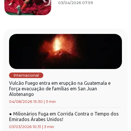
03/04/2026 07:59
Internacional
Vulcão Fuego entra em erupção na Guatemala e
força evacuação de famílias em San Juan
Alotenango
04/08/2026 15:30
|
3 min
●
Milionários Fuga em Corrida Contra o Tempo dos
Emirados Árabes Unidos!
03/03/2026 10:31
|
3 min