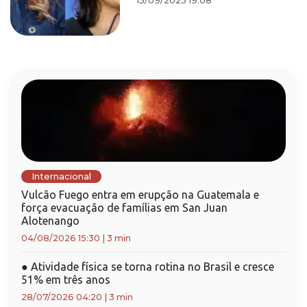
15/09/2025 19:08
Internacional
Vulcão Fuego entra em erupção na Guatemala e
força evacuação de famílias em San Juan
Alotenango
04/08/2026 15:30
|
3 min
●
Atividade física se torna rotina no Brasil e cresce
51% em três anos
28/07/2026 04:20
|
3 min