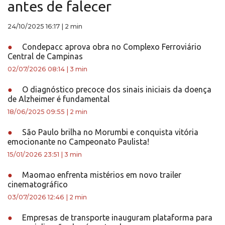
antes de falecer
24/10/2025 16:17
|
2 min
●
Condepacc aprova obra no Complexo Ferroviário
Central de Campinas
02/07/2026 08:14
|
3 min
●
O diagnóstico precoce dos sinais iniciais da doença
de Alzheimer é fundamental
18/06/2025 09:55
|
2 min
●
São Paulo brilha no Morumbi e conquista vitória
emocionante no Campeonato Paulista!
15/01/2026 23:51
|
3 min
●
Maomao enfrenta mistérios em novo trailer
cinematográfico
03/07/2026 12:46
|
2 min
●
Empresas de transporte inauguram plataforma para