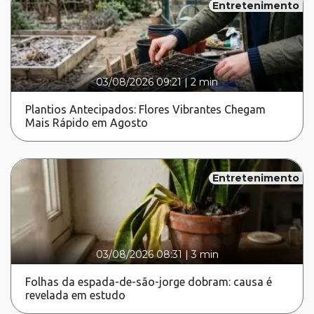
Entretenimento
03/08/2026 09:21
|
2 min
Plantios Antecipados: Flores Vibrantes Chegam
Mais Rápido em Agosto
Entretenimento
03/08/2026 08:31
|
3 min
Folhas da espada-de-são-jorge dobram: causa é
revelada em estudo