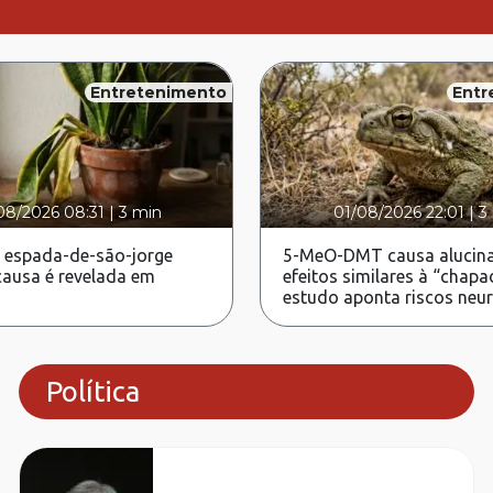
Entretenimento
Entr
08/2026 08:31
|
3 min
01/08/2026 22:01
|
3
 espada-de-são-jorge
5-MeO-DMT causa alucina
ausa é revelada em
efeitos similares à “chapa
estudo aponta riscos neu
Política