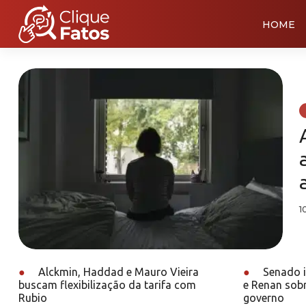
HOME
1
●
Alckmin, Haddad e Mauro Vieira
●
Senado in
buscam flexibilização da tarifa com
e Renan sobr
Rubio
governo