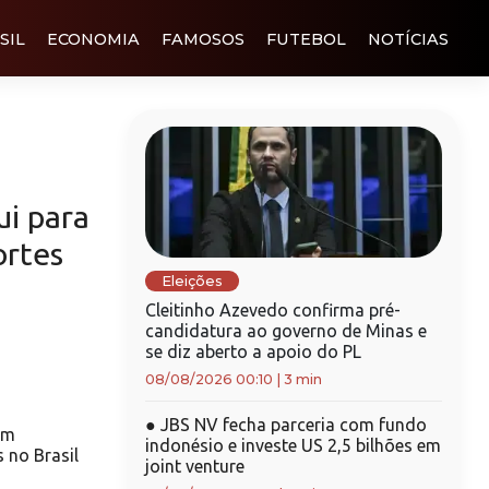
SIL
ECONOMIA
FAMOSOS
FUTEBOL
NOTÍCIAS
ui para
rtes
Eleições
Cleitinho Azevedo confirma pré-
candidatura ao governo de Minas e
se diz aberto a apoio do PL
08/08/2026 00:10
|
3 min
●
JBS NV fecha parceria com fundo
om
indonésio e investe US 2,5 bilhões em
 no Brasil
joint venture