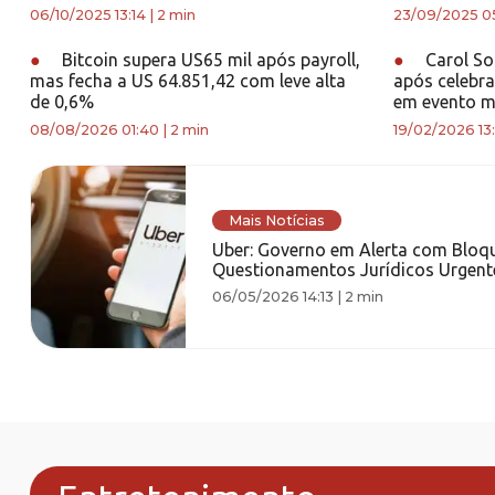
06/10/2025 13:14
|
2 min
23/09/2025 05
●
Bitcoin supera US65 mil após payroll,
●
Carol So
mas fecha a US 64.851,42 com leve alta
após celebra
de 0,6%
em evento m
08/08/2026 01:40
|
2 min
19/02/2026 13:
Mais Notícias
Uber: Governo em Alerta com Bloqu
Questionamentos Jurídicos Urgent
06/05/2026 14:13
|
2 min