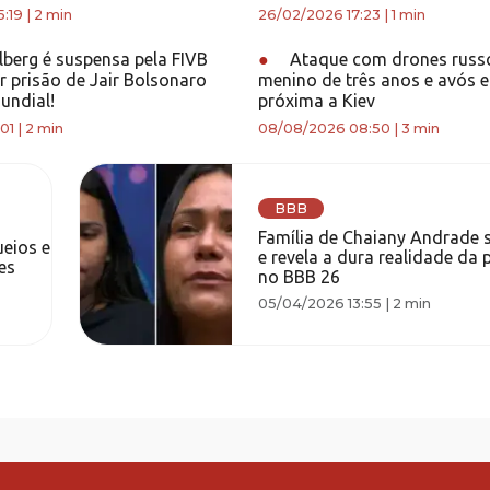
:19
|
2 min
26/02/2026 17:23
|
1 min
lberg é suspensa pela FIVB
●
Ataque com drones russ
r prisão de Jair Bolsonaro
menino de três anos e avós 
undial!
próxima a Kiev
01
|
2 min
08/08/2026 08:50
|
3 min
BBB
Família de Chaiany Andrade 
eios e
e revela a dura realidade da 
es
no BBB 26
05/04/2026 13:55
|
2 min