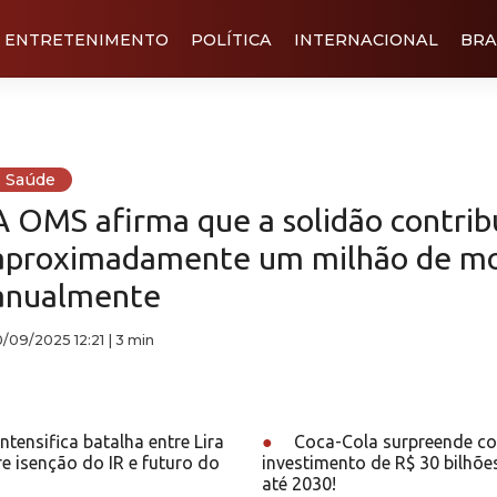
ENTRETENIMENTO
POLÍTICA
INTERNACIONAL
BRA
Saúde
A OMS afirma que a solidão contrib
aproximadamente um milhão de mo
anualmente
0/09/2025 12:21
|
3 min
tensifica batalha entre Lira
●
Coca-Cola surpreende c
e isenção do IR e futuro do
investimento de R$ 30 bilhões
até 2030!