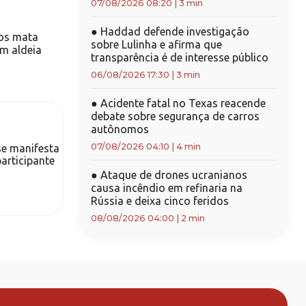
07/08/2026 08:20
|
3 min
●
Haddad defende investigação
os mata
sobre Lulinha e afirma que
em aldeia
transparência é de interesse público
06/08/2026 17:30
|
3 min
●
Acidente fatal no Texas reacende
debate sobre segurança de carros
autônomos
07/08/2026 04:10
|
4 min
se manifesta
participante
●
Ataque de drones ucranianos
causa incêndio em refinaria na
Rússia e deixa cinco feridos
08/08/2026 04:00
|
2 min