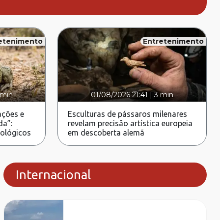
etenimento
Entretenimento
 min
01/08/2026 21:41
|
3 min
ções e
Esculturas de pássaros milenares
da”:
revelam precisão artística europeia
rológicos
em descoberta alemã
Internacional