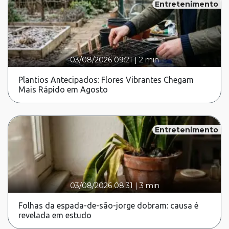
Entretenimento
03/08/2026 09:21
|
2 min
Plantios Antecipados: Flores Vibrantes Chegam
Mais Rápido em Agosto
Entretenimento
03/08/2026 08:31
|
3 min
Folhas da espada-de-são-jorge dobram: causa é
revelada em estudo