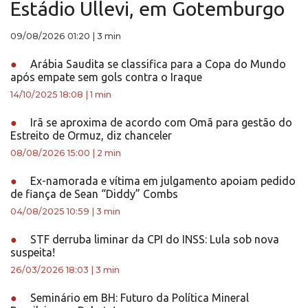
Estádio Ullevi, em Gotemburgo
09/08/2026 01:20
|
3 min
●
Arábia Saudita se classifica para a Copa do Mundo
após empate sem gols contra o Iraque
14/10/2025 18:08
|
1 min
●
Irã se aproxima de acordo com Omã para gestão do
Estreito de Ormuz, diz chanceler
08/08/2026 15:00
|
2 min
●
Ex-namorada e vítima em julgamento apoiam pedido
de fiança de Sean “Diddy” Combs
04/08/2025 10:59
|
3 min
●
STF derruba liminar da CPI do INSS: Lula sob nova
suspeita!
26/03/2026 18:03
|
3 min
●
Seminário em BH: Futuro da Política Mineral