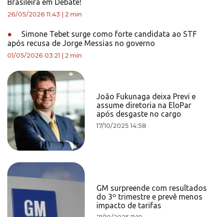
Brasileira em Debate!
26/05/2026 11:43
|
2 min
●
Simone Tebet surge como forte candidata ao STF
após recusa de Jorge Messias no governo
01/05/2026 03:21
|
2 min
João Fukunaga deixa Previ e
assume diretoria na EloPar
após desgaste no cargo
17/10/2025 14:58
GM surpreende com resultados
do 3º trimestre e prevê menos
impacto de tarifas