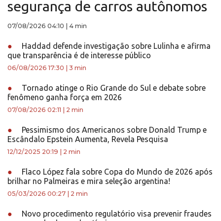
segurança de carros autônomos
07/08/2026 04:10
|
4 min
●
Haddad defende investigação sobre Lulinha e afirma
que transparência é de interesse público
06/08/2026 17:30
|
3 min
●
Tornado atinge o Rio Grande do Sul e debate sobre
fenômeno ganha força em 2026
07/08/2026 02:11
|
2 min
●
Pessimismo dos Americanos sobre Donald Trump e
Escândalo Epstein Aumenta, Revela Pesquisa
12/12/2025 20:19
|
2 min
●
Flaco López fala sobre Copa do Mundo de 2026 após
brilhar no Palmeiras e mira seleção argentina!
05/03/2026 00:27
|
2 min
●
Novo procedimento regulatório visa prevenir fraudes