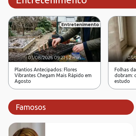
Entretenimento
03/08/2026 09:21
|
2 min
03/
Plantios Antecipados: Flores
Folhas da
Vibrantes Chegam Mais Rápido em
dobram: c
Agosto
estudo
Famosos