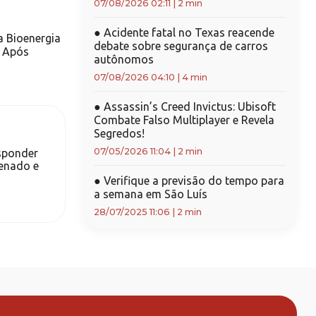
07/08/2026 02:11
|
2 min
●
Acidente fatal no Texas reacende
a Bioenergia
debate sobre segurança de carros
% Após
autônomos
07/08/2026 04:10
|
4 min
●
Assassin’s Creed Invictus: Ubisoft
Combate Falso Multiplayer e Revela
Segredos!
07/05/2026 11:04
|
2 min
esponder
Senado e
●
Verifique a previsão do tempo para
a semana em São Luís
28/07/2025 11:06
|
2 min