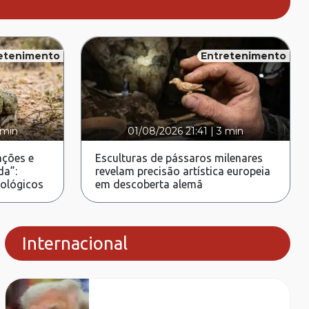
etenimento
Entretenimento
 min
01/08/2026 21:41
|
3 min
ções e
Esculturas de pássaros milenares
da”:
revelam precisão artística europeia
rológicos
em descoberta alemã
Internacional