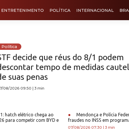
ENTRETENIMENTO
POLÍTICA
INTERNACIONAL
BRA
Política
STF decide que réus do 8/1 podem
descontar tempo de medidas cautel
de suas penas
7/08/2026 09:50
|
3 min
: hatch elétrico chega ao
●
Mendonça e Polícia Fede
026 para competir com BYD e
fraudes no INSS em program
07/08/2026 07:30
|
3 min