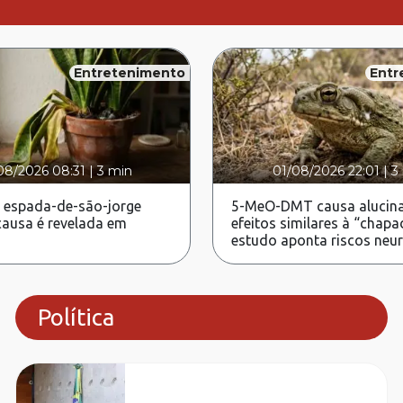
Entretenimento
Entr
08/2026 08:31
|
3 min
01/08/2026 22:01
|
3
 espada-de-são-jorge
5-MeO-DMT causa alucina
ausa é revelada em
efeitos similares à “chapa
estudo aponta riscos neu
Política