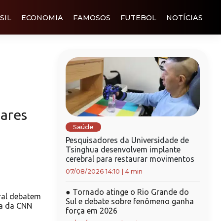
SIL
ECONOMIA
FAMOSOS
FUTEBOL
NOTÍCIAS
ares
Saúde
Pesquisadores da Universidade de
Tsinghua desenvolvem implante
cerebral para restaurar movimentos
07/08/2026 14:10
|
4 min
●
Tornado atinge o Rio Grande do
ral debatem
Sul e debate sobre fenômeno ganha
a da CNN
força em 2026