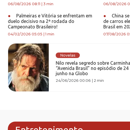
06/08/2026 08:11
|
3 min
06/08/2026 0
●
Palmeiras e Vitória se enfrentam em
●
China se 
duelo decisivo na 2ª rodada do
de carros el
Campeonato Brasileiro!
Brasil em 20
04/02/2026 05:05
|
1 min
07/08/2026 05
Novelas
Nilo revela segredo sobre Carminh
“Avenida Brasil” no episódio de 24
junho na Globo
24/06/2026 00:06
|
2 min
Entretenimento