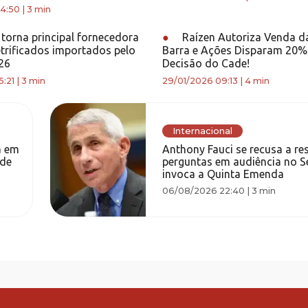
4:50
|
3 min
torna principal fornecedora
●
Raízen Autoriza Venda d
etrificados importados pelo
Barra e Ações Disparam 20
26
Decisão do Cade!
:21
|
3 min
29/01/2026 09:13
|
4 min
Internacional
a em
Anthony Fauci se recusa a r
 de
perguntas em audiência no 
invoca a Quinta Emenda
06/08/2026 22:40
|
3 min