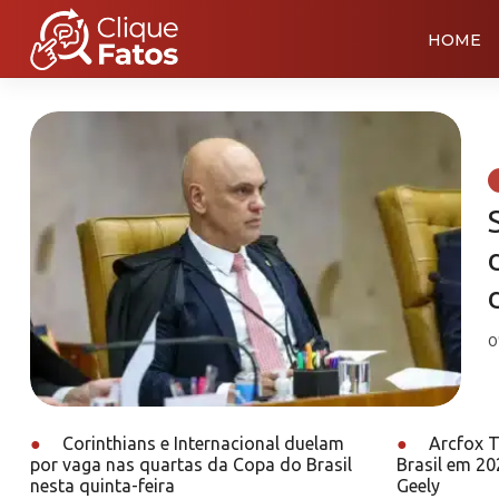
HOME
0
●
Corinthians e Internacional duelam
●
Arcfox T1
por vaga nas quartas da Copa do Brasil
Brasil em 2
nesta quinta-feira
Geely