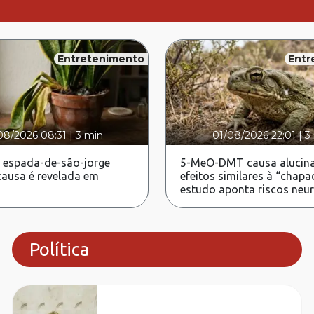
Entretenimento
Entr
08/2026 08:31
|
3 min
01/08/2026 22:01
|
3
 espada-de-são-jorge
5-MeO-DMT causa alucina
ausa é revelada em
efeitos similares à “chapa
estudo aponta riscos neu
Política