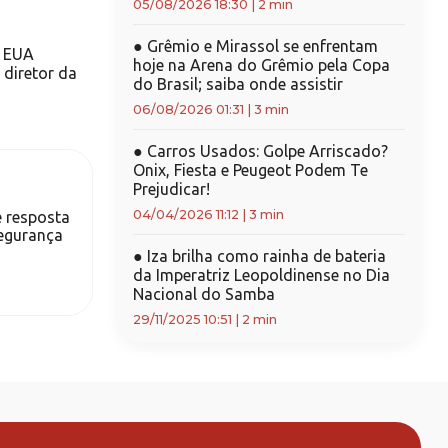
05/08/2026 18:30
|
2 min
●
Grêmio e Mirassol se enfrentam
m EUA
hoje na Arena do Grêmio pela Copa
 diretor da
do Brasil; saiba onde assistir
06/08/2026 01:31
|
3 min
●
Carros Usados: Golpe Arriscado?
Onix, Fiesta e Peugeot Podem Te
Prejudicar!
04/04/2026 11:12
|
3 min
e resposta
segurança
●
Iza brilha como rainha de bateria
da Imperatriz Leopoldinense no Dia
Nacional do Samba
29/11/2025 10:51
|
2 min