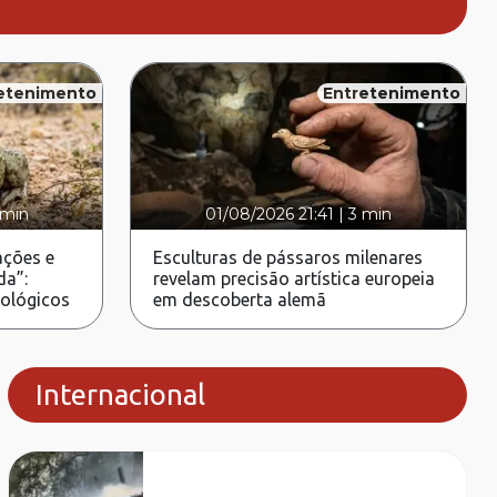
etenimento
Entretenimento
 min
01/08/2026 21:41
|
3 min
ções e
Esculturas de pássaros milenares
da”:
revelam precisão artística europeia
rológicos
em descoberta alemã
Internacional