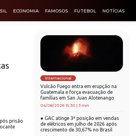
SIL
ECONOMIA
FAMOSOS
FUTEBOL
NOTÍCIAS
cas
Internacional
Vulcão Fuego entra em erupção na
Guatemala e força evacuação de
famílias em San Juan Alotenango
04/08/2026 15:30
|
3 min
●
GAC atinge 3ª posição em vendas
após prisão
de elétricos em julho de 2026 após
hocante
crescimento de 30,67% no Brasil