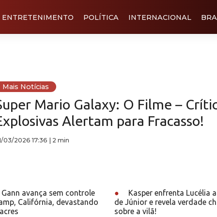
ENTRETENIMENTO
POLÍTICA
INTERNACIONAL
BRA
Mais Notícias
Super Mario Galaxy: O Filme – Críti
Explosivas Alertam para Fracasso!
1/03/2026 17:36
|
2 min
 Gann avança sem controle
●
Kasper enfrenta Lucélia 
amp, Califórnia, devastando
de Júnior e revela verdade c
acres
sobre a vilã!