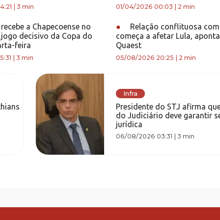
4:21
|
3 min
01/04/2026 00:03
|
2 min
 recebe a Chapecoense no
●
Relação conflituosa co
 jogo decisivo da Copa do
começa a afetar Lula, aponta
rta-feira
Quaest
5:31
|
3 min
05/08/2026 20:25
|
2 min
Infra
thians
Presidente do STJ afirma qu
do Judiciário deve garantir 
jurídica
06/08/2026 03:31
|
3 min