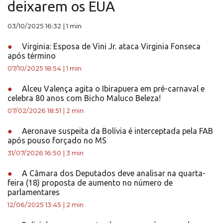
deixarem os EUA
03/10/2025 16:32
|
1 min
●
Virginia: Esposa de Vini Jr. ataca Virginia Fonseca
após término
07/10/2025 18:54
|
1 min
●
Alceu Valença agita o Ibirapuera em pré-carnaval e
celebra 80 anos com Bicho Maluco Beleza!
07/02/2026 18:51
|
2 min
●
Aeronave suspeita da Bolívia é interceptada pela FAB
após pouso forçado no MS
31/07/2026 16:50
|
3 min
●
A Câmara dos Deputados deve analisar na quarta-
feira (18) proposta de aumento no número de
parlamentares
12/06/2025 13:45
|
2 min