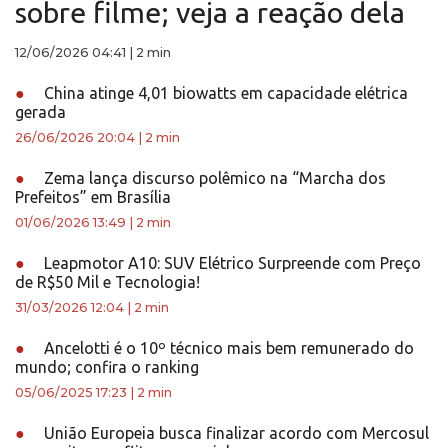
sobre filme; veja a reação dela
12/06/2026 04:41
|
2 min
●
China atinge 4,01 biowatts em capacidade elétrica
gerada
26/06/2026 20:04
|
2 min
●
Zema lança discurso polêmico na “Marcha dos
Prefeitos” em Brasília
01/06/2026 13:49
|
2 min
●
Leapmotor A10: SUV Elétrico Surpreende com Preço
de R$50 Mil e Tecnologia!
31/03/2026 12:04
|
2 min
●
Ancelotti é o 10º técnico mais bem remunerado do
mundo; confira o ranking
05/06/2025 17:23
|
2 min
●
União Europeia busca finalizar acordo com Mercosul