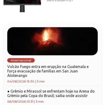
06/07/2026 17:27
Internacional
Vulcão Fuego entra em erupção na Guatemala e
força evacuação de famílias em San Juan
Alotenango
04/08/2026 15:30
|
3 min
●
Grêmio e Mirassol se enfrentam hoje na Arena do
Grêmio pela Copa do Brasil; saiba onde assistir
06/08/2026 01:31
|
3 min