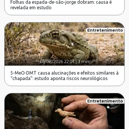
Folhas da espada-de-são-jorge dobram: causa é
revelada em estudo
Entretenimento
01/08/2026 22:01
|
3 min
5-MeO-DMT causa alucinações e efeitos similares à
“chapada”: estudo aponta riscos neurológicos
Entretenimento