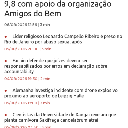
9,8 com apoio da organização
Amigos do Bem
06/08/2026 12:56
|
3 min
●
Líder religioso Leonardo Campello Ribeiro é preso no
Rio de Janeiro por abuso sexual após
05/08/2026 20:00
|
3 min
●
Fachin defende que juízes devem ser
responsabilizados por erros em declaração sobre
accountability
04/08/2026 19:30
|
2 min
●
Alemanha investiga incidente com drone explosivo
próximo ao aeroporto de Leipzig Halle
05/08/2026 17:00
|
3 min
●
Cientistas da Universidade de Xangai revelam que
planta carnívora Saxifraga candelabrum atrai
05/08/2026 03:40
|
3 min