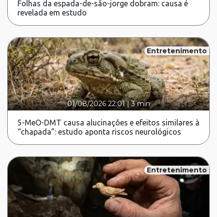
Folhas da espada-de-são-jorge dobram: causa é
revelada em estudo
Entretenimento
01/08/2026 22:01
|
3 min
5-MeO-DMT causa alucinações e efeitos similares à
“chapada”: estudo aponta riscos neurológicos
Entretenimento