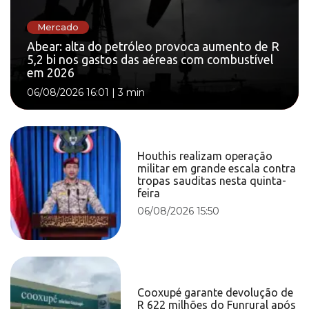
Mercado
Abear: alta do petróleo provoca aumento de R
5,2 bi nos gastos das aéreas com combustível
em 2026
06/08/2026 16:01
|
3 min
Houthis realizam operação
militar em grande escala contra
tropas sauditas nesta quinta-
feira
06/08/2026 15:50
Cooxupé garante devolução de
R 622 milhões do Funrural após