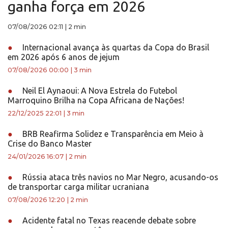
ganha força em 2026
07/08/2026 02:11
|
2 min
●
Internacional avança às quartas da Copa do Brasil
em 2026 após 6 anos de jejum
07/08/2026 00:00
|
3 min
●
Neil El Aynaoui: A Nova Estrela do Futebol
Marroquino Brilha na Copa Africana de Nações!
22/12/2025 22:01
|
3 min
●
BRB Reafirma Solidez e Transparência em Meio à
Crise do Banco Master
24/01/2026 16:07
|
2 min
●
Rússia ataca três navios no Mar Negro, acusando-os
de transportar carga militar ucraniana
07/08/2026 12:20
|
2 min
●
Acidente fatal no Texas reacende debate sobre