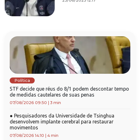
23/06/2025 12:17
Política
STF decide que réus do 8/1 podem descontar tempo
de medidas cautelares de suas penas
07/08/2026 09:50
|
3 min
●
Pesquisadores da Universidade de Tsinghua
desenvolvem implante cerebral para restaurar
movimentos
07/08/2026 14:10
|
4 min