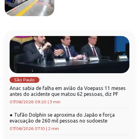
São Paulo
Anac sabia de falha em avião da Voepass 11 meses
antes do acidente que matou 62 pessoas, diz PF
07/08/2026 09:20
|
3 min
●
Tufão Dolphin se aproxima do Japão e força
evacuação de 260 mil pessoas no sudoeste
07/08/2026 07:10
|
2 min