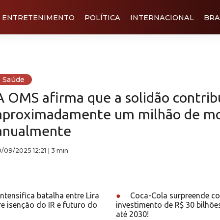
ENTRETENIMENTO
POLÍTICA
INTERNACIONAL
BRA
Saúde
A OMS afirma que a solidão contrib
aproximadamente um milhão de mo
anualmente
0/09/2025 12:21
|
3 min
tensifica batalha entre Lira
●
Coca-Cola surpreende c
e isenção do IR e futuro do
investimento de R$ 30 bilhões
até 2030!