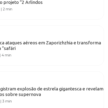
o projeto “2 Arlindos
|
2 min
fica ataques aéreos em Zaporizhzhia e transforma
m “safári
|
4 min
istram explosão de estrela gigantesca e revelam
tos sobre supernova
|
3 min