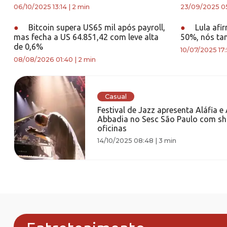
06/10/2025 13:14
|
2 min
23/09/2025 05
●
Bitcoin supera US65 mil após payroll,
●
Lula afi
mas fecha a US 64.851,42 com leve alta
50%, nós ta
de 0,6%
10/07/2025 17
08/08/2026 01:40
|
2 min
Casual
Festival de Jazz apresenta Aláfia e 
Abbadia no Sesc São Paulo com s
oficinas
14/10/2025 08:48
|
3 min