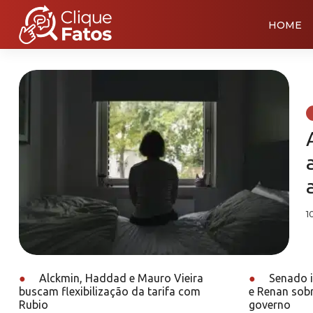
HOME
1
●
Alckmin, Haddad e Mauro Vieira
●
Senado in
buscam flexibilização da tarifa com
e Renan sobr
Rubio
governo