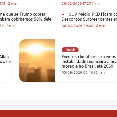
:19
|
2 min
26/02/2026 17:23
|
1 min
rma que se Trump cobrar
●
SUV Médio: PCD Ficam 
mbém cobriremos 50% dele
Descontos Surpreendentes e
:57
|
2 min
06/04/2026 09:09
|
3 min
Brasil
Allan
Eventos climáticos extremos
hows e
instabilidade financeira am
moradia no Brasil até 2030
05/08/2026 03:46
|
3 min