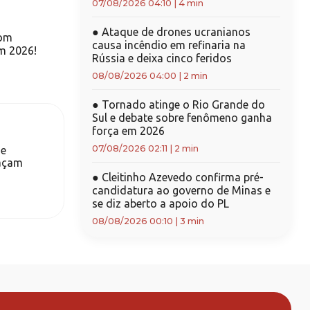
07/08/2026 04:10
|
4 min
●
Ataque de drones ucranianos
com
causa incêndio em refinaria na
m 2026!
Rússia e deixa cinco feridos
08/08/2026 04:00
|
2 min
●
Tornado atinge o Rio Grande do
Sul e debate sobre fenômeno ganha
força em 2026
07/08/2026 02:11
|
2 min
 e
eaçam
●
Cleitinho Azevedo confirma pré-
candidatura ao governo de Minas e
se diz aberto a apoio do PL
08/08/2026 00:10
|
3 min