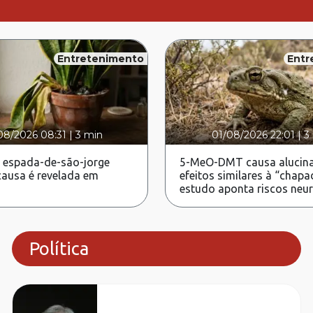
Entretenimento
Entr
08/2026 08:31
|
3 min
01/08/2026 22:01
|
3
 espada-de-são-jorge
5-MeO-DMT causa alucina
ausa é revelada em
efeitos similares à “chapa
estudo aponta riscos neu
Política