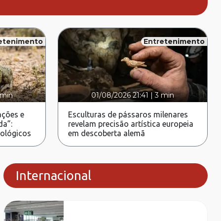
etenimento
Entretenimento
 min
01/08/2026 21:41
|
3 min
ções e
Esculturas de pássaros milenares
da”:
revelam precisão artística europeia
rológicos
em descoberta alemã
Internacional