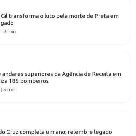
 Gil transforma o luto pela morte de Preta em
egado
0
|
3 min
e andares superiores da Agência de Receita em
liza 185 bombeiros
|
3 min
ndo Cruz completa um ano; relembre legado