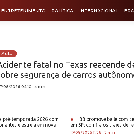
ENTRETENIMENTO
POLÍTICA
INTERNACIONAL
BRA
Auto
Acidente fatal no Texas reacende 
sobre segurança de carros autônom
7/08/2026 04:10
|
4 min
ia pré-temporada 2026 com
●
BB promove baile com ce
onantes e estreia em nova
em SP; confira os trajes de f
17/08/2025 11:26
|
2 min