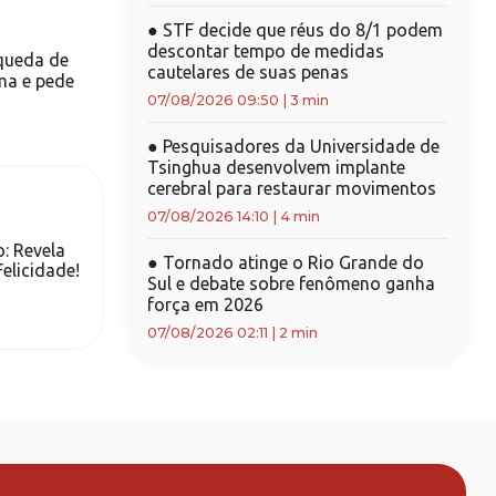
●
STF decide que réus do 8/1 podem
descontar tempo de medidas
queda de
cautelares de suas penas
ma e pede
07/08/2026 09:50
|
3 min
●
Pesquisadores da Universidade de
Tsinghua desenvolvem implante
cerebral para restaurar movimentos
07/08/2026 14:10
|
4 min
o: Revela
●
Tornado atinge o Rio Grande do
Felicidade!
Sul e debate sobre fenômeno ganha
força em 2026
07/08/2026 02:11
|
2 min