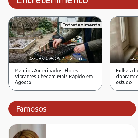
Entretenimento
03/08/2026 09:21
|
2 min
03/
Plantios Antecipados: Flores
Folhas da
Vibrantes Chegam Mais Rápido em
dobram: c
Agosto
estudo
Famosos