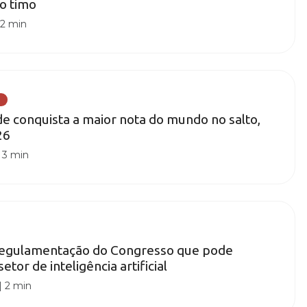
do timo
|
2 min
 conquista a maior nota do mundo no salto,
26
|
3 min
 regulamentação do Congresso que pode
or de inteligência artificial
|
2 min