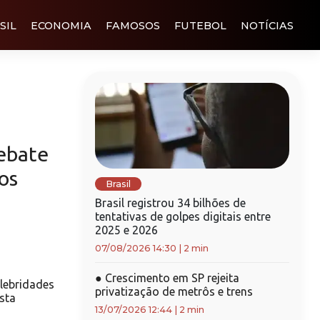
SIL
ECONOMIA
FAMOSOS
FUTEBOL
NOTÍCIAS
debate
os
Brasil
Brasil registrou 34 bilhões de
tentativas de golpes digitais entre
2025 e 2026
07/08/2026 14:30
|
2 min
●
Crescimento em SP rejeita
lebridades
privatização de metrôs e trens
esta
13/07/2026 12:44
|
2 min