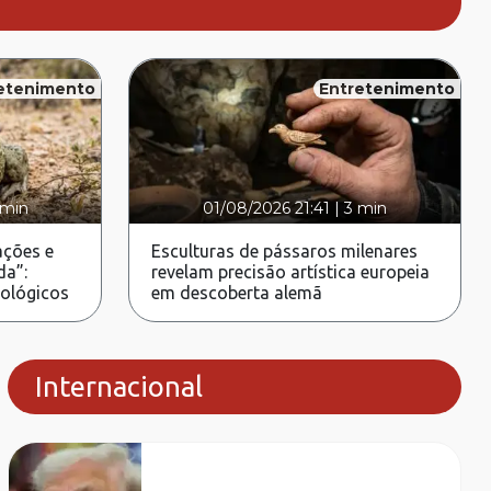
etenimento
Entretenimento
 min
01/08/2026 21:41
|
3 min
ções e
Esculturas de pássaros milenares
da”:
revelam precisão artística europeia
rológicos
em descoberta alemã
Internacional