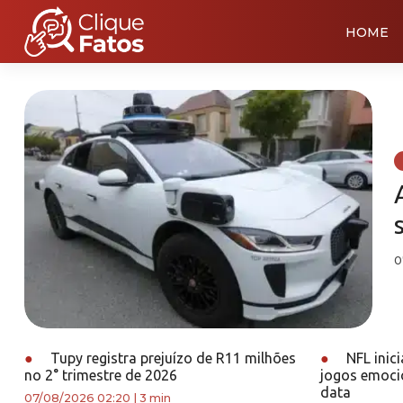
HOME
0
●
Tupy registra prejuízo de R11 milhões
●
NFL inic
no 2° trimestre de 2026
jogos emoci
data
07/08/2026 02:20
|
3 min