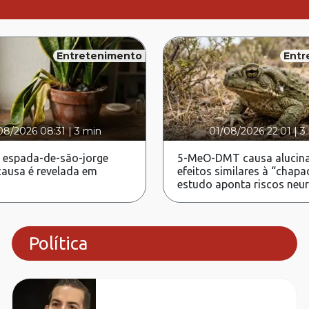
Entretenimento
Entr
08/2026 08:31
|
3 min
01/08/2026 22:01
|
3
 espada-de-são-jorge
5-MeO-DMT causa alucina
ausa é revelada em
efeitos similares à “chapa
estudo aponta riscos neu
Política