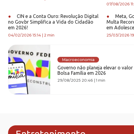
07/08/2026 11
●
CIN e a Conta Ouro: Revolução Digital
●
Meta, Go
no Gov.br Simplifica a Vida do Cidadão
Multa Record
em 2026!
em Adolesce
04/02/2026 15:14
|
2 min
25/03/2026 19
Macroeconomia
Governo não planeja elevar o valor
Bolsa Família em 2026
29/08/2025 20:46
|
1 min
Entretenimento