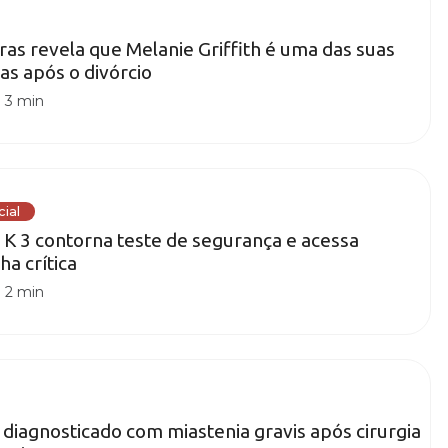
as revela que Melanie Griffith é uma das suas
s após o divórcio
|
3 min
cial
i K 3 contorna teste de segurança e acessa
ha crítica
|
2 min
 diagnosticado com miastenia gravis após cirurgia