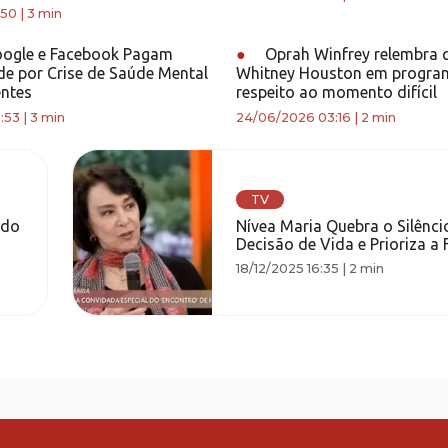
:50
|
3 min
ogle e Facebook Pagam
●
Oprah Winfrey relembra 
e por Crise de Saúde Mental
Whitney Houston em progra
ntes
respeito ao momento difícil
:53
|
3 min
24/06/2026 03:16
|
2 min
TV
 do
Nívea Maria Quebra o Silênci
Decisão de Vida e Prioriza a 
18/12/2025 16:35
|
2 min