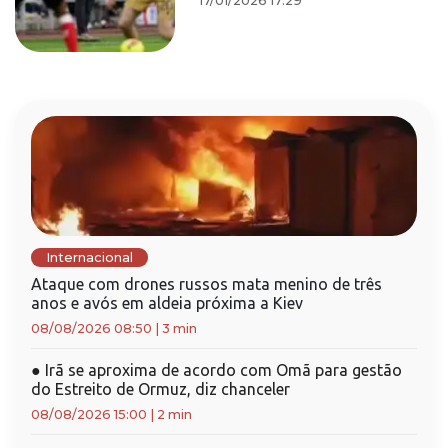
17/01/2026 17:29
Internacional
Ataque com drones russos mata menino de três
anos e avós em aldeia próxima a Kiev
08/08/2026 08:50
|
3 min
●
Irã se aproxima de acordo com Omã para gestão
do Estreito de Ormuz, diz chanceler
08/08/2026 15:00
|
2 min