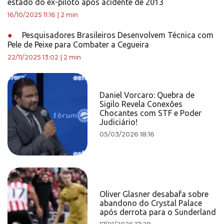
estado do ex-piloto após acidente de 2013
16/10/2025 11:16
|
2 min
●
Pesquisadores Brasileiros Desenvolvem Técnica com
Pele de Peixe para Combater a Cegueira
22/11/2025 13:02
|
2 min
Daniel Vorcaro: Quebra de
Sigilo Revela Conexões
Chocantes com STF e Poder
Judiciário!
05/03/2026 18:16
Oliver Glasner desabafa sobre
abandono do Crystal Palace
após derrota para o Sunderland