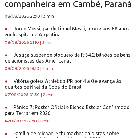
companheira em Cambé, Paraná
08/08/2026 22:10
|
3 min
●
Jorge Messi, pai de Lionel Messi, morre aos 68 anos
em hospital na Argentina
08/08/2026 21:10
|
3 min
●
Justiça suspende bloqueio de R 54,2 bilhões de bens
de acionistas das Americanas
08/08/2026 18:10
|
2 min
●
Vitória goleia Athletico-PR por 4 a 0 e avança às
quartas de final da Copa do Brasil
07/08/2026 01:50
|
2 min
●
Pânico 7: Poster Oficial e Elenco Estelar Confirmado
para Terror em 2026!
14/01/2026 12:58
|
1 min
●
Família de Michael Schumacher dá pistas sobre