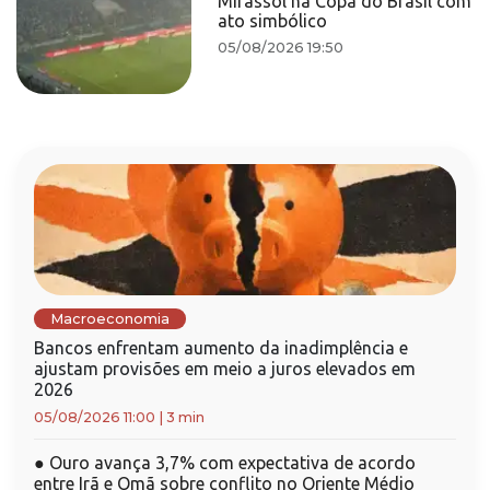
Mirassol na Copa do Brasil com
ato simbólico
05/08/2026 19:50
Macroeconomia
Bancos enfrentam aumento da inadimplência e
ajustam provisões em meio a juros elevados em
2026
05/08/2026 11:00
|
3 min
●
Ouro avança 3,7% com expectativa de acordo
entre Irã e Omã sobre conflito no Oriente Médio