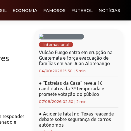
SIL
ECONOMIA
FAMOSOS
FUTEBOL
NOTÍCIAS
Internacional
Vulcão Fuego entra em erupção na
res
Guatemala e força evacuação de
famílias em San Juan Alotenango
04/08/2026 15:30
|
3 min
●
“Estrelas da Casa” revela 16
candidatos da 3ª temporada e
promete votação do público
07/08/2026 02:50
|
2 min
●
Acidente fatal no Texas reacende
a responder
debate sobre segurança de carros
Senado e
autônomos