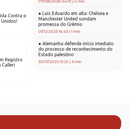
07/08/2026 04:10
|
4 min
●
Luis Eduardo em alta: Chelsea e
ida Contra o
Manchester United sondam
 Unidos!
promessa do Grêmio
01/12/2025 16:45
|
1 min
●
Alemanha defende início imediato
do processo de reconhecimento do
Estado palestino
m Registro
31/07/2025 13:25
|
3 min
Calleri