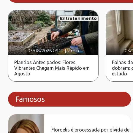
Entretenimento
03/08/2026 09:21
|
2 min
03/
Plantios Antecipados: Flores
Folhas da
Vibrantes Chegam Mais Rápido em
dobram: c
Agosto
estudo
Famosos
Flordelis é processada por dívida de