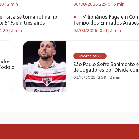
29
|
2 min
06/08/2026 22:40
|
3 min
 física se torna rotina no
●
Milionários Fuga em Corr
sce 51% em três anos
Tempo dos Emirados Árabes
4:20
|
3 min
03/03/2026 10:31
|
3 min
Sports MKT
pados
São Paulo Sofre Banimento e
Todo o
de Jogadores por Dívida com 
03/12/2025 12:59
|
2 min