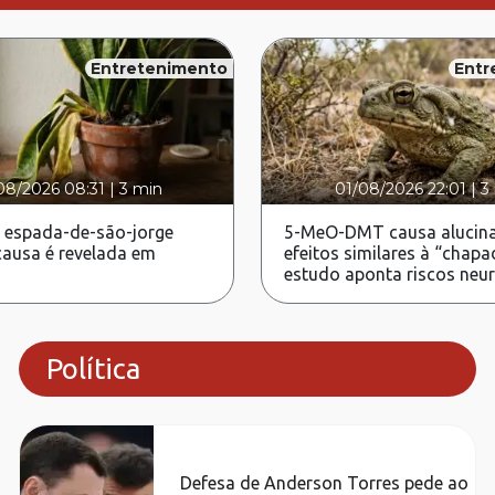
Entretenimento
Entr
08/2026 08:31
|
3 min
01/08/2026 22:01
|
3
 espada-de-são-jorge
5-MeO-DMT causa alucina
ausa é revelada em
efeitos similares à “chapa
estudo aponta riscos neu
Política
Defesa de Anderson Torres pede ao