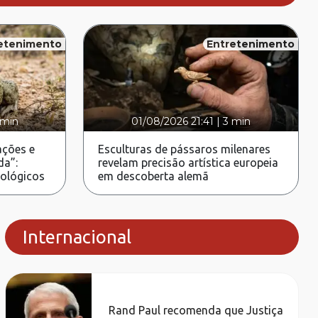
etenimento
Entretenimento
 min
01/08/2026 21:41
|
3 min
ções e
Esculturas de pássaros milenares
da”:
revelam precisão artística europeia
rológicos
em descoberta alemã
Internacional
Rand Paul recomenda que Justiça