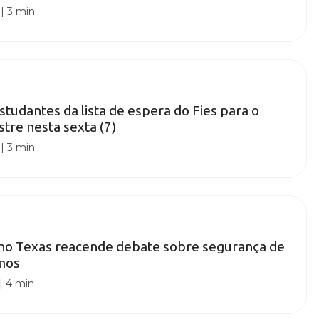
|
3 min
tudantes da lista de espera do Fies para o
re nesta sexta (7)
|
3 min
 no Texas reacende debate sobre segurança de
mos
|
4 min