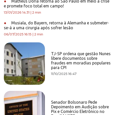
●
Matheus Dória retorna ao São Paulo em meio a crise
e promete foco total em campo!
13/01/2026 14:31
|
2 min
●
Musiala, do Bayern, retorna à Alemanha e submeter-
se-á a uma cirurgia após sofrer lesão
06/07/2025 16:15
|
2 min
TJ-SP ordena que gestão Nunes
libere documentos sobre
fraudes em moradias populares
para CPI
11/10/2025 16:47
Senador Bolsonaro Pede
Depoimento em Audição sobre
Pix e Comércio Eletrônico no