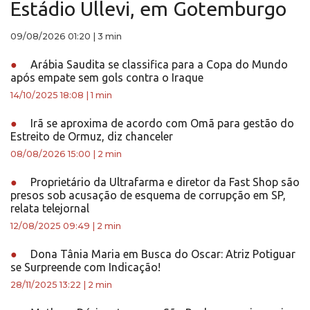
Estádio Ullevi, em Gotemburgo
09/08/2026 01:20
|
3 min
●
Arábia Saudita se classifica para a Copa do Mundo
após empate sem gols contra o Iraque
14/10/2025 18:08
|
1 min
●
Irã se aproxima de acordo com Omã para gestão do
Estreito de Ormuz, diz chanceler
08/08/2026 15:00
|
2 min
●
Proprietário da Ultrafarma e diretor da Fast Shop são
presos sob acusação de esquema de corrupção em SP,
relata telejornal
12/08/2025 09:49
|
2 min
●
Dona Tânia Maria em Busca do Oscar: Atriz Potiguar
se Surpreende com Indicação!
28/11/2025 13:22
|
2 min