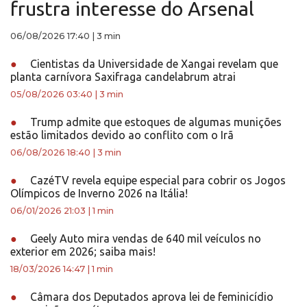
frustra interesse do Arsenal
06/08/2026 17:40
|
3 min
●
Cientistas da Universidade de Xangai revelam que
planta carnívora Saxifraga candelabrum atrai
05/08/2026 03:40
|
3 min
●
Trump admite que estoques de algumas munições
estão limitados devido ao conflito com o Irã
06/08/2026 18:40
|
3 min
●
CazéTV revela equipe especial para cobrir os Jogos
Olímpicos de Inverno 2026 na Itália!
06/01/2026 21:03
|
1 min
●
Geely Auto mira vendas de 640 mil veículos no
exterior em 2026; saiba mais!
18/03/2026 14:47
|
1 min
●
Câmara dos Deputados aprova lei de feminicídio