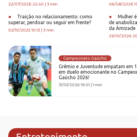
22/07/2026 22:40
|
3 min
06/08/2026 1
●
Traição no relacionamento: como
●
Mulher é
superar, perdoar ou seguir em frente?
de anaboliza
da Amizade
02/10/2025 10:13
|
3 min
29/01/2026 20
Campeonato Gaúcho
Grêmio e Juventude empatam em 1
em duelo emocionante no Campeo
Gaúcho 2026!
31/01/2026 19:01
|
1 min
Entretenimento