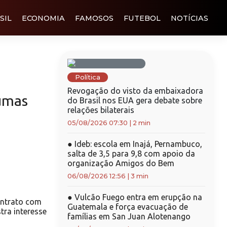
SIL
ECONOMIA
FAMOSOS
FUTEBOL
NOTÍCIAS
Política
Revogação do visto da embaixadora
umas
do Brasil nos EUA gera debate sobre
relações bilaterais
05/08/2026 07:30
|
2 min
●
Ideb: escola em Inajá, Pernambuco,
salta de 3,5 para 9,8 com apoio da
organização Amigos do Bem
06/08/2026 12:56
|
3 min
●
Vulcão Fuego entra em erupção na
ontrato com
Guatemala e força evacuação de
tra interesse
famílias em San Juan Alotenango