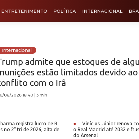
ENTRETENIMENTO
POLÍTICA
INTERNACIONAL
BRA
Internacional
Trump admite que estoques de alg
munições estão limitados devido ao
conflito com o Irã
6/08/2026 18:40
|
3 min
harma registra lucro de R
●
Vinícius Júnior renova c
 no 2° tri de 2026, alta de
o Real Madrid até 2032 e frus
do Arsenal