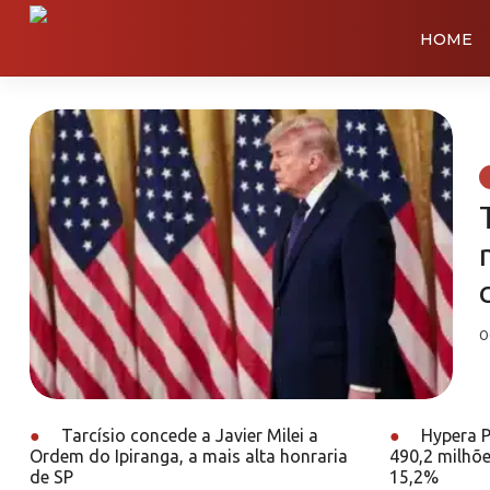
HOME
0
●
Tarcísio concede a Javier Milei a
●
Hypera P
Ordem do Ipiranga, a mais alta honraria
490,2 milhões
de SP
15,2%