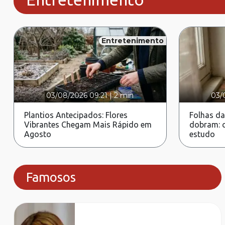
Entretenimento
03/08/2026 09:21
|
2 min
03/
Plantios Antecipados: Flores
Folhas da
Vibrantes Chegam Mais Rápido em
dobram: c
Agosto
estudo
Famosos