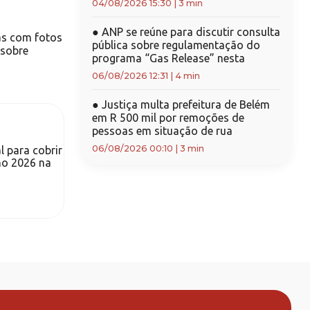
04/08/2026 15:30
|
3 min
●
ANP se reúne para discutir consulta
fãs com fotos
pública sobre regulamentação do
 sobre
programa “Gas Release” nesta
06/08/2026 12:31
|
4 min
●
Justiça multa prefeitura de Belém
em R 500 mil por remoções de
pessoas em situação de rua
06/08/2026 00:10
|
3 min
l para cobrir
no 2026 na