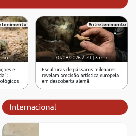
etenimento
Entretenimento
 min
01/08/2026 21:41
|
3 min
ções e
Esculturas de pássaros milenares
da”:
revelam precisão artística europeia
rológicos
em descoberta alemã
Internacional