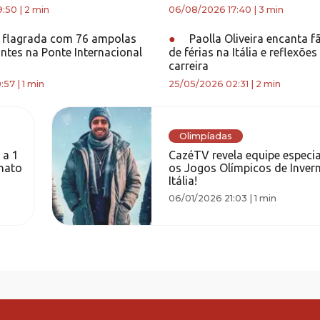
9:50
|
2 min
06/08/2026 17:40
|
3 min
 flagrada com 76 ampolas
●
Paolla Oliveira encanta 
ntes na Ponte Internacional
de férias na Itália e reflexões
carreira
:57
|
1 min
25/05/2026 02:31
|
2 min
Olimpíadas
 a 1
CazéTV revela equipe especia
nato
os Jogos Olímpicos de Inver
Itália!
06/01/2026 21:03
|
1 min