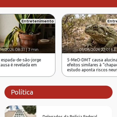
Entretenimento
Entr
08/2026 08:31
|
3 min
01/08/2026 22:01
|
3
 espada-de-são-jorge
5-MeO-DMT causa alucina
ausa é revelada em
efeitos similares à “chapa
estudo aponta riscos neu
Política
Delegados da Polícia Federal