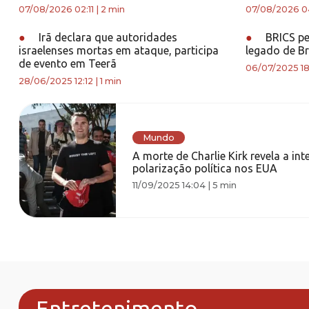
07/08/2026 02:11
|
2 min
07/08/2026 0
●
Irã declara que autoridades
●
BRICS pe
israelenses mortas em ataque, participa
legado de B
de evento em Teerã
06/07/2025 18:
28/06/2025 12:12
|
1 min
Mundo
A morte de Charlie Kirk revela a int
polarização política nos EUA
11/09/2025 14:04
|
5 min
Entretenimento