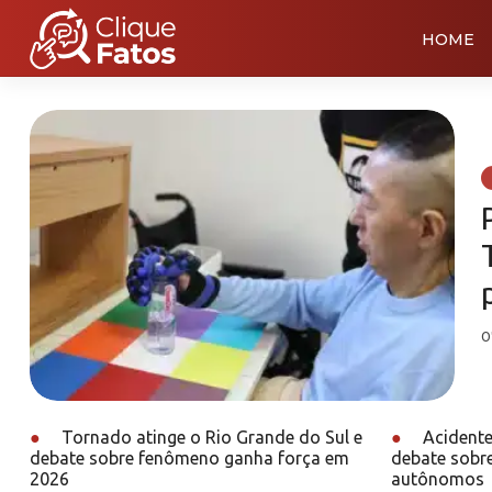
HOME
0
●
Tornado atinge o Rio Grande do Sul e
●
Acidente
debate sobre fenômeno ganha força em
debate sobr
2026
autônomos