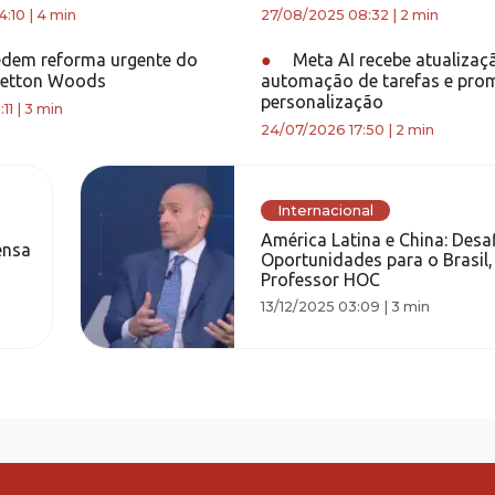
4:10
|
4 min
27/08/2025 08:32
|
2 min
dem reforma urgente do
●
Meta AI recebe atualizaç
retton Woods
automação de tarefas e pro
personalização
11
|
3 min
24/07/2026 17:50
|
2 min
Internacional
América Latina e China: Desa
ensa
Oportunidades para o Brasil
Professor HOC
13/12/2025 03:09
|
3 min