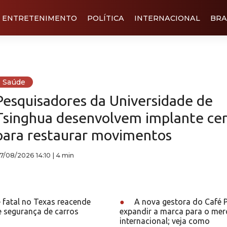
ENTRETENIMENTO
POLÍTICA
INTERNACIONAL
BRA
Saúde
Pesquisadores da Universidade de
Tsinghua desenvolvem implante cer
para restaurar movimentos
7/08/2026 14:10
|
4 min
 fatal no Texas reacende
●
A nova gestora do Café P
e segurança de carros
expandir a marca para o me
internacional; veja como