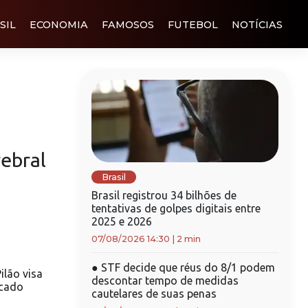
SIL
ECONOMIA
FAMOSOS
FUTEBOL
NOTÍCIAS
ebral
Brasil
Brasil registrou 34 bilhões de
tentativas de golpes digitais entre
2025 e 2026
07/08/2026 14:30
|
2 min
●
STF decide que réus do 8/1 podem
ilão visa
descontar tempo de medidas
rcado
cautelares de suas penas