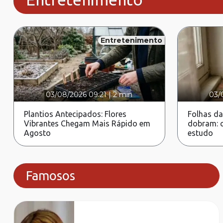
Entretenimento
03/08/2026 09:21
|
2 min
03/
Plantios Antecipados: Flores
Folhas da
Vibrantes Chegam Mais Rápido em
dobram: c
Agosto
estudo
Famosos