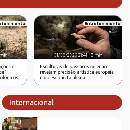
etenimento
Entretenimento
 min
01/08/2026 21:41
|
3 min
ções e
Esculturas de pássaros milenares
da”:
revelam precisão artística europeia
rológicos
em descoberta alemã
Internacional