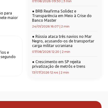
07/08/2026 09:50
|
3 min
●
BRB Reafirma Solidez e
ão para
Transparência em Meio à Crise do
mete maior
Banco Master
24/01/2026 16:07
|
2 min
●
Rússia ataca três navios no Mar
Negro, acusando-os de transportar
carga militar ucraniana
07/08/2026 12:20
|
2 min
fios e
, segundo
●
Crescimento em SP rejeita
privatização de metrôs e trens
13/07/2026 12:44
|
2 min