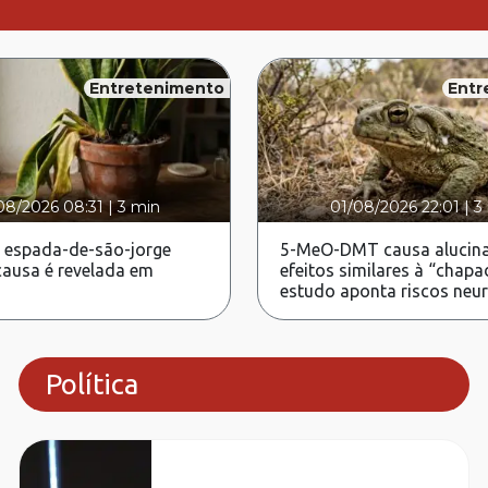
Entretenimento
Entr
08/2026 08:31
|
3 min
01/08/2026 22:01
|
3
 espada-de-são-jorge
5-MeO-DMT causa alucina
ausa é revelada em
efeitos similares à “chapa
estudo aponta riscos neu
Política