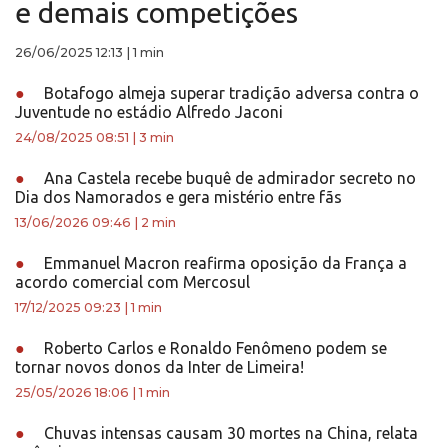
e demais competições
26/06/2025 12:13
|
1 min
●
Botafogo almeja superar tradição adversa contra o
Juventude no estádio Alfredo Jaconi
24/08/2025 08:51
|
3 min
●
Ana Castela recebe buquê de admirador secreto no
Dia dos Namorados e gera mistério entre fãs
13/06/2026 09:46
|
2 min
●
Emmanuel Macron reafirma oposição da França a
acordo comercial com Mercosul
17/12/2025 09:23
|
1 min
●
Roberto Carlos e Ronaldo Fenômeno podem se
tornar novos donos da Inter de Limeira!
25/05/2026 18:06
|
1 min
●
Chuvas intensas causam 30 mortes na China, relata