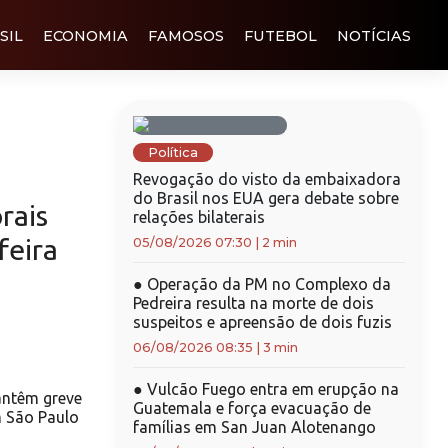
SIL
ECONOMIA
FAMOSOS
FUTEBOL
NOTÍCIAS
Política
Revogação do visto da embaixadora
do Brasil nos EUA gera debate sobre
rais
relações bilaterais
feira
05/08/2026 07:30
|
2 min
●
Operação da PM no Complexo da
Pedreira resulta na morte de dois
suspeitos e apreensão de dois fuzis
06/08/2026 08:35
|
3 min
●
Vulcão Fuego entra em erupção na
antêm greve
Guatemala e força evacuação de
m São Paulo
famílias em San Juan Alotenango