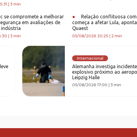
5:31
|
3 min
c se compromete a melhorar
●
Relação conflituosa co
segurança em avaliações de
começa a afetar Lula, aponta
 indústria
Quaest
6:30
|
3 min
05/08/2026 20:25
|
2 min
Internacional
deve
Alemanha investiga incident
explosivo próximo ao aeropo
Leipzig Halle
05/08/2026 17:00
|
3 min