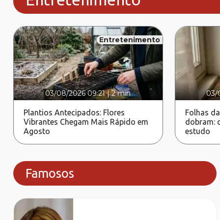
Entretenimento
03/08/2026 09:21
|
2 min
03/
Plantios Antecipados: Flores
Folhas da
Vibrantes Chegam Mais Rápido em
dobram: c
Agosto
estudo
Famosos