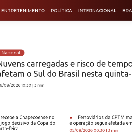
ENTRETENIMENTO
POLÍTICA
INTERNACIONAL
BRA
Nacional
Nuvens carregadas e risco de tempo
afetam o Sul do Brasil nesta quinta-
6/08/2026 10:30
|
3 min
 recebe a Chapecoense no
●
Ferroviários da CPTM m
 jogo decisivo da Copa do
e operação segue afetada e
rta-feira
05/08/2026 00:30
|
3 min