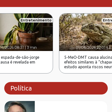
Entretenimento
Entr
08/2026 08:31
|
3 min
01/08/2026 22:01
|
3
 espada-de-são-jorge
5-MeO-DMT causa alucina
ausa é revelada em
efeitos similares à “chapa
estudo aponta riscos neu
Política