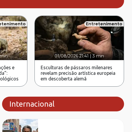
etenimento
Entretenimento
 min
01/08/2026 21:41
|
3 min
ções e
Esculturas de pássaros milenares
da”:
revelam precisão artística europeia
rológicos
em descoberta alemã
Internacional