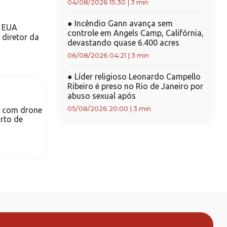
04/08/2026 15:30
|
3 min
●
Incêndio Gann avança sem
m EUA
controle em Angels Camp, Califórnia,
 diretor da
devastando quase 6.400 acres
06/08/2026 04:21
|
3 min
●
Líder religioso Leonardo Campello
Ribeiro é preso no Rio de Janeiro por
abuso sexual após
05/08/2026 20:00
|
3 min
e com drone
rto de