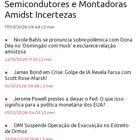
Semicondutores e Montadoras
Amidst Incertezas
17/03/2026 09:49
|
2 min
●
Nicole Bahls se pronuncia sobre polêmica com Dona
Déa no ‘Domingão com Huck’ e esclarece relação
amistosa
22/10/2025 17:35
|
2 min
●
James Bond em Crise: Golpe de IA Revela Farsa com
Scott Rose-Marsh!
10/01/2026 09:58
|
2 min
●
Jerome Powell prestes a deixar o Fed: O que isso
significa para a política monetária dos EUA?
01/02/2026 04:05
|
2 min
●
OMI Suspende Operação de Evacuação no Estreito
de Ormoz
25/06/2026 19:16
|
3 min