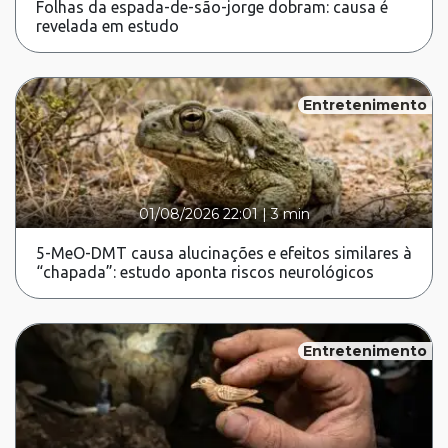
Folhas da espada-de-são-jorge dobram: causa é
revelada em estudo
Entretenimento
01/08/2026 22:01
|
3 min
5-MeO-DMT causa alucinações e efeitos similares à
“chapada”: estudo aponta riscos neurológicos
Entretenimento