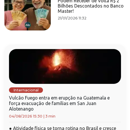
Podem Receber de Volta R$ 2
Bilhões Descontados no Banco
Master!
21/01/2026 11:32
Internacional
Vulcão Fuego entra em erupção na Guatemala e
força evacuação de famílias em San Juan
Alotenango
04/08/2026 15:30
|
3 min
●
Atividade física se torna rotina no Brasil e cresce