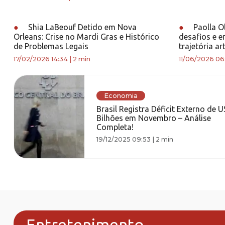
●
Shia LaBeouf Detido em Nova
●
Paolla O
Orleans: Crise no Mardi Gras e Histórico
desafios e e
de Problemas Legais
trajetória art
17/02/2026 14:34
|
2 min
11/06/2026 06
Economia
Brasil Registra Déficit Externo de U
Bilhões em Novembro – Análise
Completa!
19/12/2025 09:53
|
2 min
Entretenimento