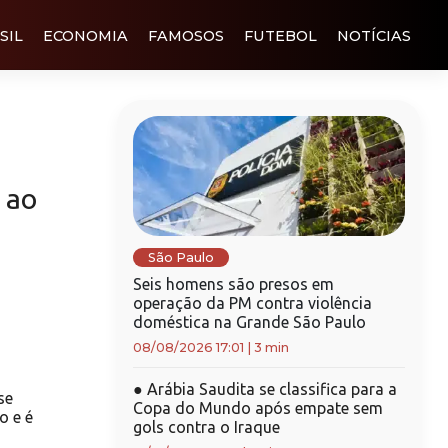
SIL
ECONOMIA
FAMOSOS
FUTEBOL
NOTÍCIAS
 ao
São Paulo
Seis homens são presos em
operação da PM contra violência
doméstica na Grande São Paulo
08/08/2026 17:01
|
3 min
●
Arábia Saudita se classifica para a
se
Copa do Mundo após empate sem
o e é
gols contra o Iraque