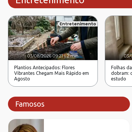
Entretenimento
03/08/2026 09:21
|
2 min
03/
Plantios Antecipados: Flores
Folhas da
Vibrantes Chegam Mais Rápido em
dobram: c
Agosto
estudo
Famosos