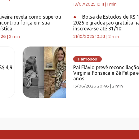
19/07/2025 19:11
|
1 min
liveira revela como superou
●
Bolsa de Estudos de R$ 
ncontrou força em sua
2025 e graduação gratuita n
ística
inscreva-se até 31/10!
:26
|
2 min
21/10/2025 10:33
|
2 min
Famosos
S$ 4,9
Pai Flávio prevê reconciliação
Virginia Fonseca e Zé Felipe 
anos
15/06/2026 20:46
|
2 min