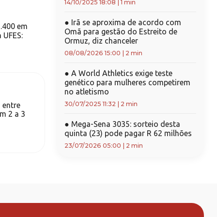
14/10/2025 18:08
|
1 min
●
Irã se aproxima de acordo com
1.400 em
Omã para gestão do Estreito de
a UFES:
Ormuz, diz chanceler
08/08/2026 15:00
|
2 min
●
A World Athletics exige teste
genético para mulheres competirem
no atletismo
30/07/2025 11:32
|
2 min
 entre
em 2 a 3
●
Mega-Sena 3035: sorteio desta
quinta (23) pode pagar R 62 milhões
23/07/2026 05:00
|
2 min