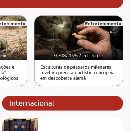
etenimento
Entretenimento
 min
01/08/2026 21:41
|
3 min
ções e
Esculturas de pássaros milenares
da”:
revelam precisão artística europeia
rológicos
em descoberta alemã
Internacional