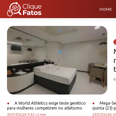
HOME
0
●
A World Athletics exige teste genético
●
Mega-Sen
para mulheres competirem no atletismo
quinta (23) 
30/07/2025 11:32
|
2 min
23/07/2026 0