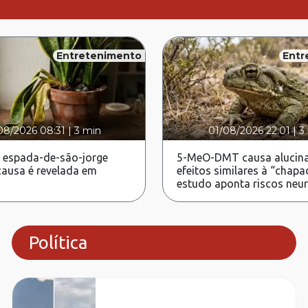
Entretenimento
Entr
08/2026 08:31
|
3 min
01/08/2026 22:01
|
3
 espada-de-são-jorge
5-MeO-DMT causa alucina
ausa é revelada em
efeitos similares à “chapa
estudo aponta riscos neu
Política