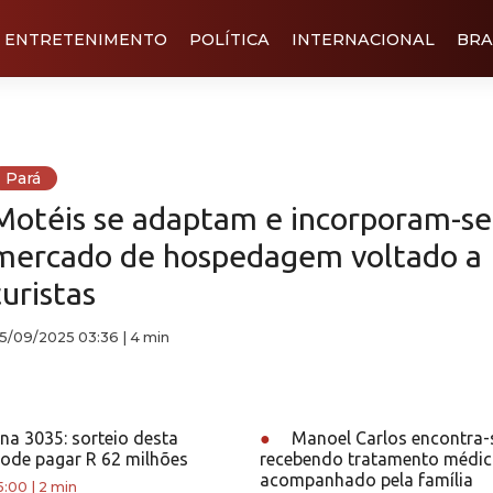
ENTRETENIMENTO
POLÍTICA
INTERNACIONAL
BRA
Pará
Motéis se adaptam e incorporam-se
mercado de hospedagem voltado a
turistas
5/09/2025 03:36
|
4 min
a 3035: sorteio desta
●
Manoel Carlos encontra-
pode pagar R 62 milhões
recebendo tratamento médic
acompanhado pela família
5:00
|
2 min