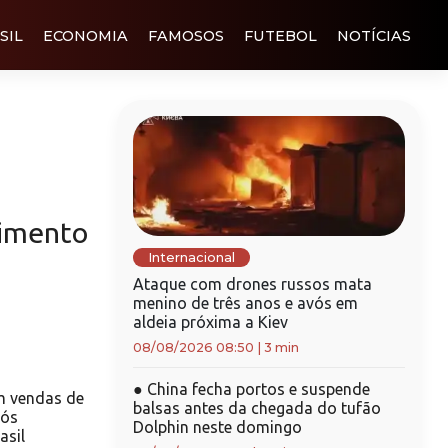
SIL
ECONOMIA
FAMOSOS
FUTEBOL
NOTÍCIAS
vimento
Internacional
Ataque com drones russos mata
menino de três anos e avós em
aldeia próxima a Kiev
08/08/2026 08:50
|
3 min
●
China fecha portos e suspende
m vendas de
balsas antes da chegada do tufão
pós
Dolphin neste domingo
asil