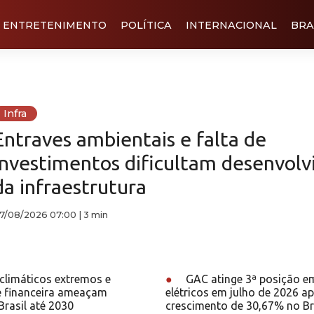
ENTRETENIMENTO
POLÍTICA
INTERNACIONAL
BRA
Infra
Entraves ambientais e falta de
investimentos dificultam desenvol
da infraestrutura
7/08/2026 07:00
|
3 min
climáticos extremos e
●
GAC atinge 3ª posição e
e financeira ameaçam
elétricos em julho de 2026 a
rasil até 2030
crescimento de 30,67% no Br