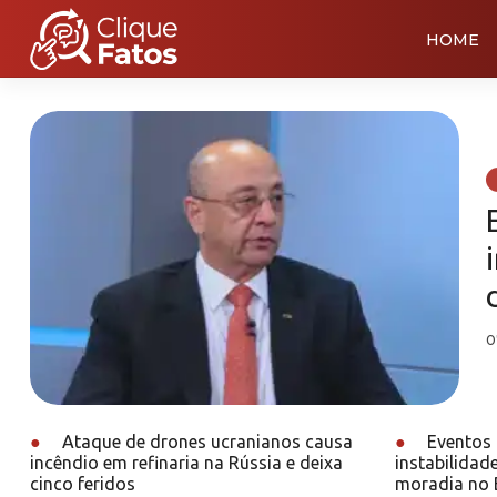
HOME
0
●
Ataque de drones ucranianos causa
●
Eventos 
incêndio em refinaria na Rússia e deixa
instabilidad
cinco feridos
moradia no B