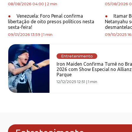
08/08/2026 04:00
|
2 min
05/08/2026 0
●
Venezuela: Foro Penal confirma
●
Itamar B
libertação de oito presos políticos nesta
Netanyahu s
sexta-feira!
desmantela
09/01/2026 13:59
|
1 min
09/10/2025 16
Entretenimento
Iron Maiden Confirma Turnê no Bra
2026 com Show Especial no Allianz
Parque
12/12/2025 12:51
|
1 min