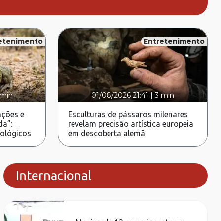
etenimento
Entretenimento
 min
01/08/2026 21:41
|
3 min
ções e
Esculturas de pássaros milenares
da”:
revelam precisão artística europeia
rológicos
em descoberta alemã
Internacional