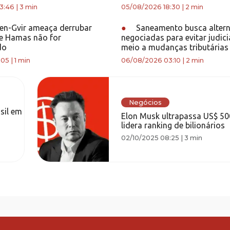
3:46
|
3 min
05/08/2026 18:30
|
2 min
en-Gvir ameaça derrubar
●
Saneamento busca altern
e Hamas não for
negociadas para evitar judic
do
meio a mudanças tributárias
:05
|
1 min
06/08/2026 03:10
|
2 min
Negócios
sil em
Elon Musk ultrapassa US$ 500
lidera ranking de bilionários
02/10/2025 08:25
|
3 min