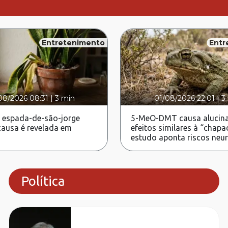
Entretenimento
Entr
08/2026 08:31
|
3 min
01/08/2026 22:01
|
3
 espada-de-são-jorge
5-MeO-DMT causa alucina
ausa é revelada em
efeitos similares à “chapa
estudo aponta riscos neu
Política