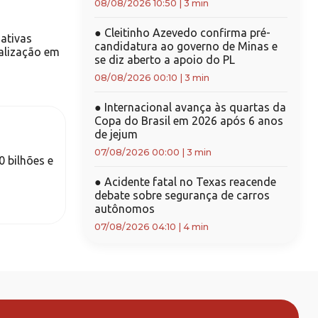
08/08/2026 10:50
|
3 min
●
Cleitinho Azevedo confirma pré-
ativas
candidatura ao governo de Minas e
ialização em
se diz aberto a apoio do PL
08/08/2026 00:10
|
3 min
●
Internacional avança às quartas da
Copa do Brasil em 2026 após 6 anos
de jejum
07/08/2026 00:00
|
3 min
 bilhões e
●
Acidente fatal no Texas reacende
debate sobre segurança de carros
autônomos
07/08/2026 04:10
|
4 min