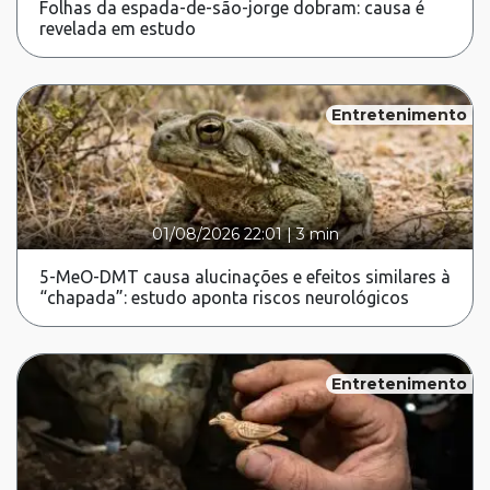
Folhas da espada-de-são-jorge dobram: causa é
revelada em estudo
Entretenimento
01/08/2026 22:01
|
3 min
5-MeO-DMT causa alucinações e efeitos similares à
“chapada”: estudo aponta riscos neurológicos
Entretenimento