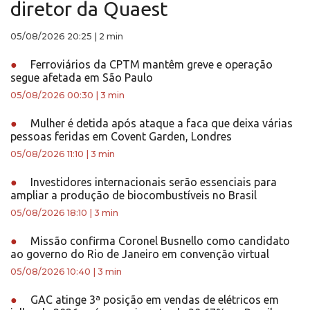
diretor da Quaest
05/08/2026 20:25
|
2 min
●
Ferroviários da CPTM mantêm greve e operação
segue afetada em São Paulo
05/08/2026 00:30
|
3 min
●
Mulher é detida após ataque a faca que deixa várias
pessoas feridas em Covent Garden, Londres
05/08/2026 11:10
|
3 min
●
Investidores internacionais serão essenciais para
ampliar a produção de biocombustíveis no Brasil
05/08/2026 18:10
|
3 min
●
Missão confirma Coronel Busnello como candidato
ao governo do Rio de Janeiro em convenção virtual
05/08/2026 10:40
|
3 min
●
GAC atinge 3ª posição em vendas de elétricos em